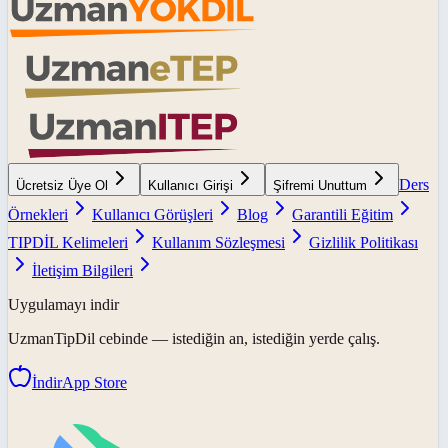
Ders
Ücretsiz Üye Ol
Kullanıcı Girişi
Şifremi Unuttum
Örnekleri
Kullanıcı Görüşleri
Blog
Garantili Eğitim
TIPDİL Kelimeleri
Kullanım Sözleşmesi
Gizlilik Politikası
İletişim Bilgileri
Uygulamayı indir
UzmanTipDil
cebinde — istediğin an, istediğin yerde çalış.
İndir
App Store