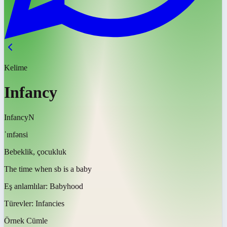
Kelime
Infancy
Infancy
N
ˈɪnfənsi
Bebeklik, çocukluk
The time when sb is a baby
Eş anlamlılar:
Babyhood
Türevler:
Infancies
Örnek Cümle