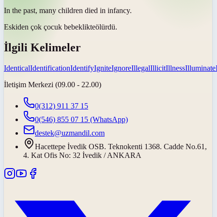
In the past, many children died in
infancy
.
Eskiden çok çocuk
bebeklikte
ölürdü.
İlgili Kelimeler
Identical
Identification
Identify
Ignite
Ignore
Illegal
Illicit
Illness
Illuminate
İletişim Merkezi (09.00 - 22.00)
0(312) 911 37 15
0(546) 855 07 15
(WhatsApp)
destek@uzmandil.com
Hacettepe İvedik OSB. Teknokenti 1368. Cadde No.61,
4. Kat Ofis No: 32 İvedik / ANKARA