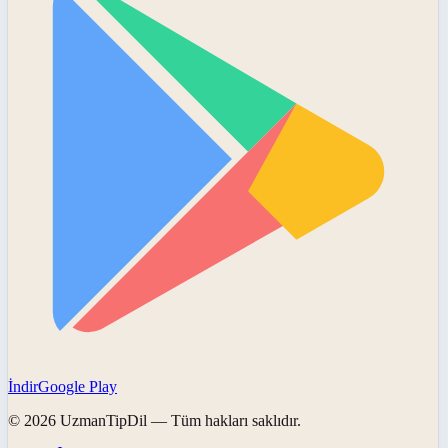
İndir
Google Play
©
2026
UzmanTipDil
— Tüm hakları saklıdır.