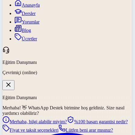
Anasayfa
Dersler
Yorumlar
Blog
Ücretler
Eğitim Danışmanı
Çevrimiçi (online)
Eğitim Danışmanı
Merhaba! 👋
WhatsApp Destek
birimine hoş geldiniz. Size nasıl
yardımcı olabiliriz?
Merhaba, bilgi alabilir miyim?
%100 başarı garantisi nedir?
Fiyat ve taksit seçenekleri
Lütfen beni arar mısınız?