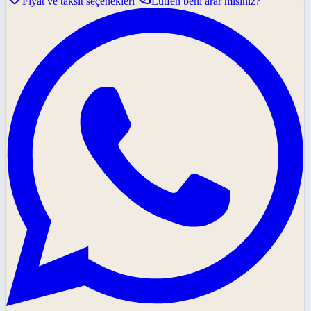
Fiyat ve taksit seçenekleri
Lütfen beni arar mısınız?