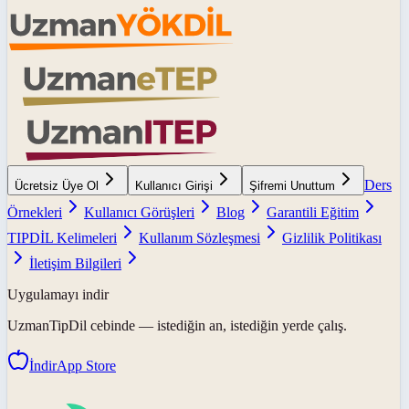
Ders
Ücretsiz Üye Ol
Kullanıcı Girişi
Şifremi Unuttum
Örnekleri
Kullanıcı Görüşleri
Blog
Garantili Eğitim
TIPDİL Kelimeleri
Kullanım Sözleşmesi
Gizlilik Politikası
İletişim Bilgileri
Uygulamayı indir
UzmanTipDil
cebinde — istediğin an, istediğin yerde çalış.
İndir
App Store