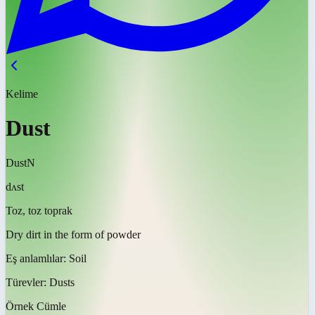
Kelime
Dust
Dust
N
dʌst
Toz, toz toprak
Dry dirt in the form of powder
Eş anlamlılar:
Soil
Türevler:
Dusts
Örnek Cümle