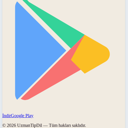
İndir
Google Play
©
2026
UzmanTipDil
— Tüm hakları saklıdır.