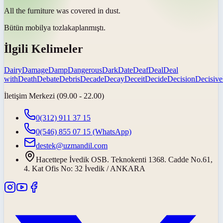
All the furniture was covered in
dust
.
Bütün mobilya
tozla
kaplanmıştı.
İlgili Kelimeler
Dairy
Damage
Damp
Dangerous
Dark
Date
Deaf
Deal
Deal
with
Death
Debate
Debris
Decade
Decay
Deceit
Decide
Decision
Decisive
İletişim Merkezi (09.00 - 22.00)
0(312) 911 37 15
0(546) 855 07 15
(WhatsApp)
destek@uzmandil.com
Hacettepe İvedik OSB. Teknokenti 1368. Cadde No.61,
4. Kat Ofis No: 32 İvedik / ANKARA