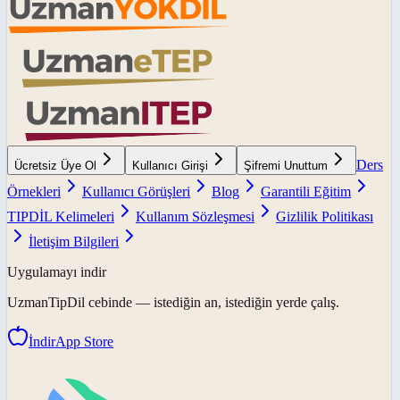
Ders
Ücretsiz Üye Ol
Kullanıcı Girişi
Şifremi Unuttum
Örnekleri
Kullanıcı Görüşleri
Blog
Garantili Eğitim
TIPDİL Kelimeleri
Kullanım Sözleşmesi
Gizlilik Politikası
İletişim Bilgileri
Uygulamayı indir
UzmanTipDil
cebinde — istediğin an, istediğin yerde çalış.
İndir
App Store