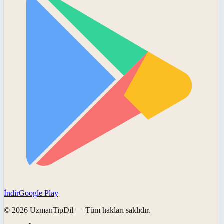
İndir
Google Play
©
2026
UzmanTipDil
— Tüm hakları saklıdır.