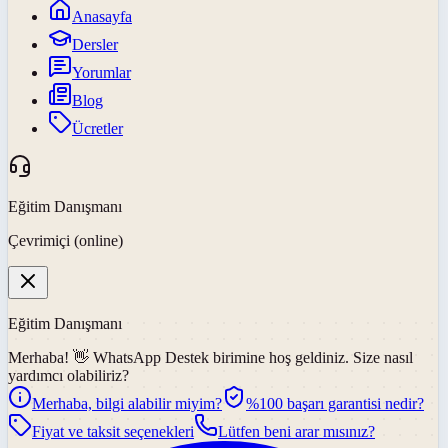
Anasayfa
Dersler
Yorumlar
Blog
Ücretler
Eğitim Danışmanı
Çevrimiçi (online)
Eğitim Danışmanı
Merhaba! 👋
WhatsApp Destek
birimine hoş geldiniz. Size nasıl
yardımcı olabiliriz?
Merhaba, bilgi alabilir miyim?
%100 başarı garantisi nedir?
Fiyat ve taksit seçenekleri
Lütfen beni arar mısınız?