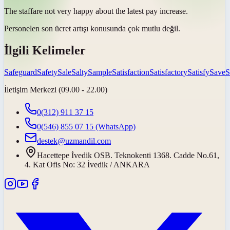
The
staff
are not very happy about the latest pay increase.
Personel
en son ücret artışı konusunda çok mutlu değil.
İlgili Kelimeler
Safeguard
Safety
Sale
Salty
Sample
Satisfaction
Satisfactory
Satisfy
Save
S
İletişim Merkezi (09.00 - 22.00)
0(312) 911 37 15
0(546) 855 07 15
(WhatsApp)
destek@uzmandil.com
Hacettepe İvedik OSB. Teknokenti 1368. Cadde No.61,
4. Kat Ofis No: 32 İvedik / ANKARA