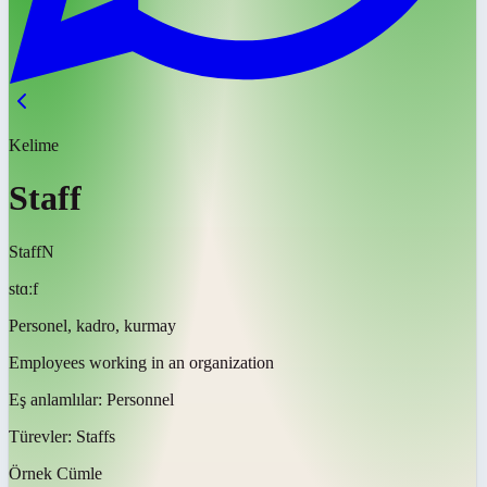
Kelime
Staff
Staff
N
stɑːf
Personel, kadro, kurmay
Employees working in an organization
Eş anlamlılar:
Personnel
Türevler:
Staffs
Örnek Cümle