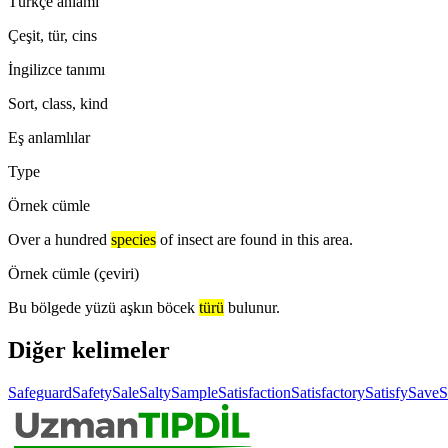
Türkçe anlamı
Çeşit, tür, cins
İngilizce tanımı
Sort, class, kind
Eş anlamlılar
Type
Örnek cümle
Over a hundred
species
of insect are found in this area.
Örnek cümle (çeviri)
Bu bölgede yüzü aşkın böcek
türü
bulunur.
Diğer kelimeler
Safeguard
Safety
Sale
Salty
Sample
Satisfaction
Satisfactory
Satisfy
Save
S