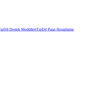
ıpDil Destek Modülleri
TıpDil Puan Hesaplama