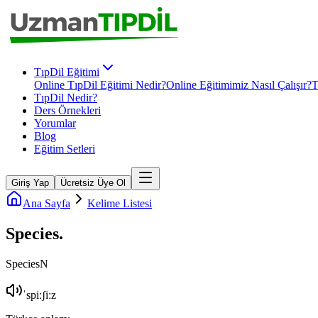
TıpDil Eğitimi
Online TıpDil Eğitimi Nedir?
Online Eğitimimiz Nasıl Çalışır?
T
TıpDil Nedir?
Ders Örnekleri
Yorumlar
Blog
Eğitim Setleri
Giriş Yap
Ücretsiz Üye Ol
Ana Sayfa
Kelime Listesi
Species
.
Species
N
ˈspiːʃiːz