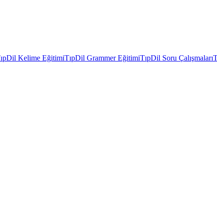
ıpDil Kelime Eğitimi
TıpDil Grammer Eğitimi
TıpDil Soru Çalışmaları
T