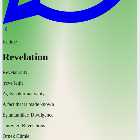
Kelime
Revelation
Revelation
N
ˌrevəˈleɪʃn̩
Açığa çıkarma, vahiy
A fact that is made known
Eş anlamlılar:
Divulgence
Türevler:
Revelations
Örnek Cümle