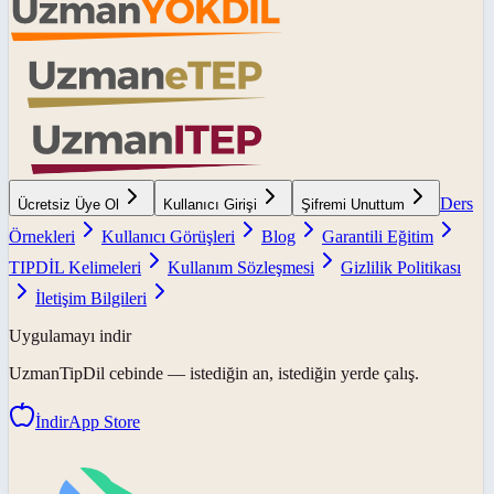
Ders
Ücretsiz Üye Ol
Kullanıcı Girişi
Şifremi Unuttum
Örnekleri
Kullanıcı Görüşleri
Blog
Garantili Eğitim
TIPDİL Kelimeleri
Kullanım Sözleşmesi
Gizlilik Politikası
İletişim Bilgileri
Uygulamayı indir
UzmanTipDil
cebinde — istediğin an, istediğin yerde çalış.
İndir
App Store