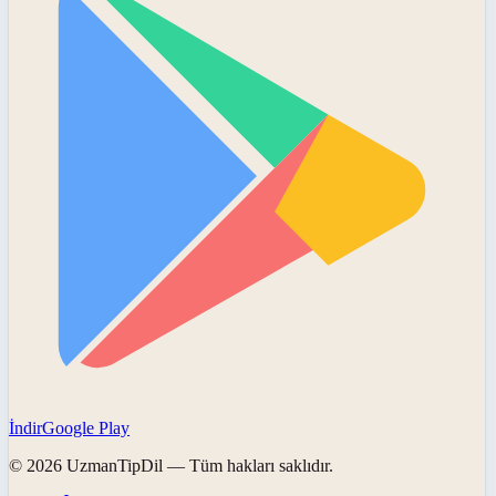
İndir
Google Play
©
2026
UzmanTipDil
— Tüm hakları saklıdır.