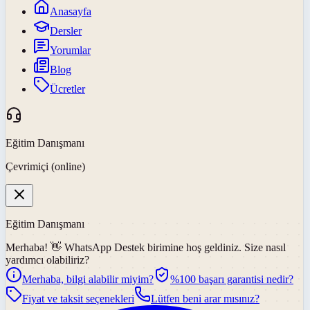
Anasayfa
Dersler
Yorumlar
Blog
Ücretler
Eğitim Danışmanı
Çevrimiçi (online)
Eğitim Danışmanı
Merhaba! 👋
WhatsApp Destek
birimine hoş geldiniz. Size nasıl
yardımcı olabiliriz?
Merhaba, bilgi alabilir miyim?
%100 başarı garantisi nedir?
Fiyat ve taksit seçenekleri
Lütfen beni arar mısınız?