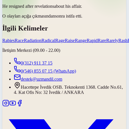
He resigned after
revelations
about his affair.
O olayları
açığa çıkmasından
sonra istifa etti.
İlgili Kelimeler
Rabies
Race
Radiation
Radical
Rage
Raise
Range
Rapid
Rare
Rarely
Rash
İletişim Merkezi (09.00 - 22.00)
0(312) 911 37 15
0(546) 855 07 15
(WhatsApp)
destek@uzmandil.com
Hacettepe İvedik OSB. Teknokenti 1368. Cadde No.61,
4. Kat Ofis No: 32 İvedik / ANKARA