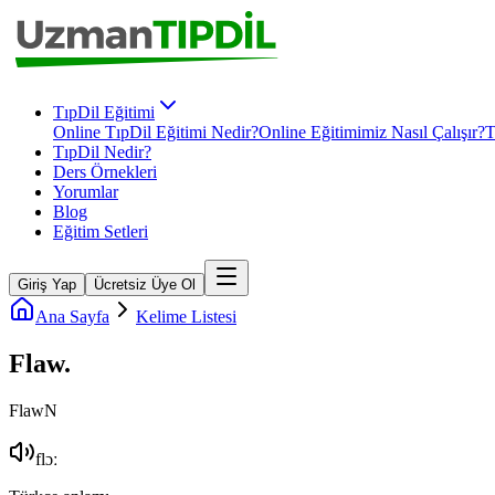
TıpDil Eğitimi
Online TıpDil Eğitimi Nedir?
Online Eğitimimiz Nasıl Çalışır?
T
TıpDil Nedir?
Ders Örnekleri
Yorumlar
Blog
Eğitim Setleri
Giriş Yap
Ücretsiz Üye Ol
Ana Sayfa
Kelime Listesi
Flaw
.
Flaw
N
flɔː