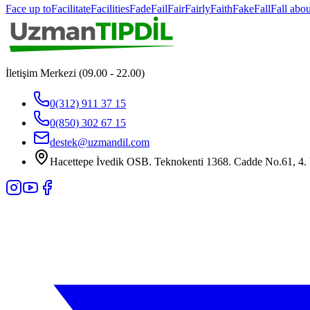
Face up to
Facilitate
Facilities
Fade
Fail
Fair
Fairly
Faith
Fake
Fall
Fall abou
İletişim Merkezi (09.00 - 22.00)
0(312) 911 37 15
0(850) 302 67 15
destek@uzmandil.com
Hacettepe İvedik OSB. Teknokenti 1368. Cadde No.61, 4