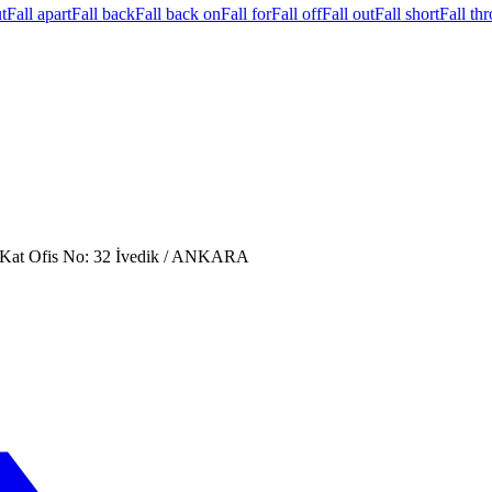
t
Fall apart
Fall back
Fall back on
Fall for
Fall off
Fall out
Fall short
Fall th
. Kat Ofis No: 32 İvedik / ANKARA