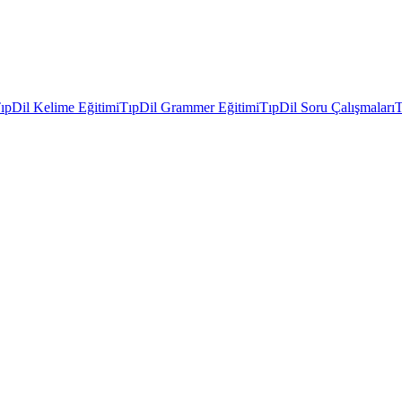
ıpDil Kelime Eğitimi
TıpDil Grammer Eğitimi
TıpDil Soru Çalışmaları
T