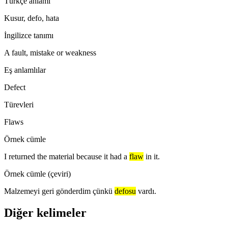
Türkçe anlamı
Kusur, defo, hata
İngilizce tanımı
A fault, mistake or weakness
Eş anlamlılar
Defect
Türevleri
Flaws
Örnek cümle
I returned the material because it had a
flaw
in it.
Örnek cümle (çeviri)
Malzemeyi geri gönderdim çünkü
defosu
vardı.
Diğer kelimeler