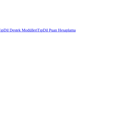
ıpDil Destek Modülleri
TıpDil Puan Hesaplama