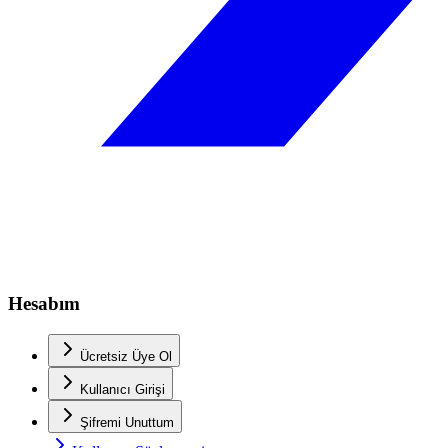
Hesabım
Ücretsiz Üye Ol
Kullanıcı Girişi
Şifremi Unuttum