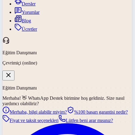
Dersler
Yorumlar
Blog
Ücretler
Eğitim Danışmanı
Çevrimiçi (online)
Eğitim Danışmanı
Merhaba! 👋
WhatsApp Destek
birimine hoş geldiniz. Size nasıl
yardımcı olabiliriz?
Merhaba, bilgi alabilir miyim?
%100 başarı garantisi nedir?
Fiyat ve taksit seçenekleri
Lütfen beni arar mısınız?