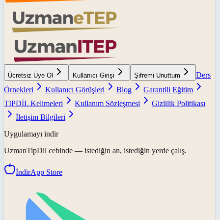
Ders
Ücretsiz Üye Ol
Kullanıcı Girişi
Şifremi Unuttum
Örnekleri
Kullanıcı Görüşleri
Blog
Garantili Eğitim
TIPDİL Kelimeleri
Kullanım Sözleşmesi
Gizlilik Politikası
İletişim Bilgileri
Uygulamayı indir
UzmanTipDil
cebinde — istediğin an, istediğin yerde çalış.
İndir
App Store