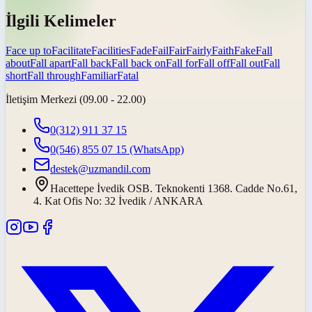
İlgili Kelimeler
Face up to
Facilitate
Facilities
Fade
Fail
Fair
Fairly
Faith
Fake
Fall
about
Fall apart
Fall back
Fall back on
Fall for
Fall off
Fall out
Fall
short
Fall through
Familiar
Fatal
İletişim Merkezi (09.00 - 22.00)
0(312) 911 37 15
0(546) 855 07 15
(WhatsApp)
destek@uzmandil.com
Hacettepe İvedik OSB. Teknokenti 1368. Cadde No.61,
4. Kat Ofis No: 32 İvedik / ANKARA