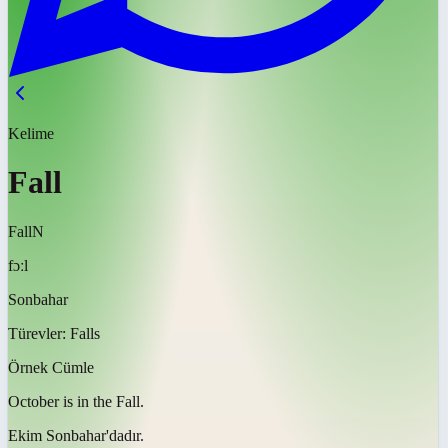
Kelime
Fall
Fall
N
fɔːl
Sonbahar
Türevler:
Falls
Örnek Cümle
October is in the
Fall
.
Ekim
Sonbahar'dadır
.