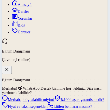
Anasayfa
Dersler
Yorumlar
Blog
Ücretler
Eğitim Danışmanı
Çevrimiçi (online)
Eğitim Danışmanı
Merhaba! 👋
WhatsApp Destek
birimine hoş geldiniz. Size nasıl
yardımcı olabiliriz?
Merhaba, bilgi alabilir miyim?
%100 başarı garantisi nedir?
Fiyat ve taksit seçenekleri
Lütfen beni arar mısınız?