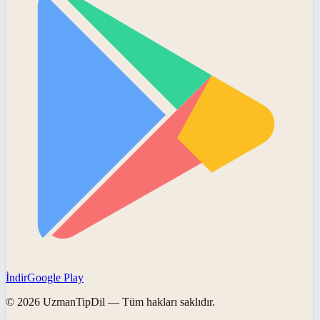
İndir
Google Play
©
2026
UzmanTipDil
— Tüm hakları saklıdır.