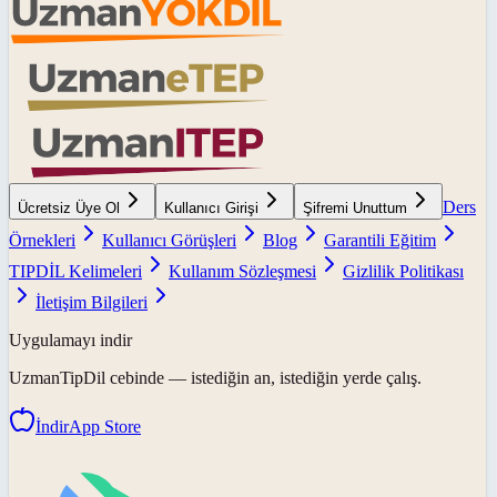
Ders
Ücretsiz Üye Ol
Kullanıcı Girişi
Şifremi Unuttum
Örnekleri
Kullanıcı Görüşleri
Blog
Garantili Eğitim
TIPDİL Kelimeleri
Kullanım Sözleşmesi
Gizlilik Politikası
İletişim Bilgileri
Uygulamayı indir
UzmanTipDil
cebinde — istediğin an, istediğin yerde çalış.
İndir
App Store