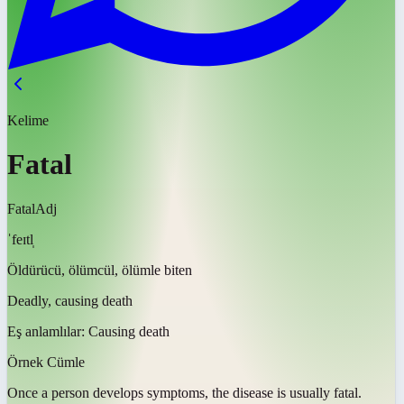
Kelime
Fatal
Fatal
Adj
ˈfeɪtl̩
Öldürücü, ölümcül, ölümle biten
Deadly, causing death
Eş anlamlılar:
Causing death
Örnek Cümle
Once a person develops symptoms, the disease is usually
fatal
.