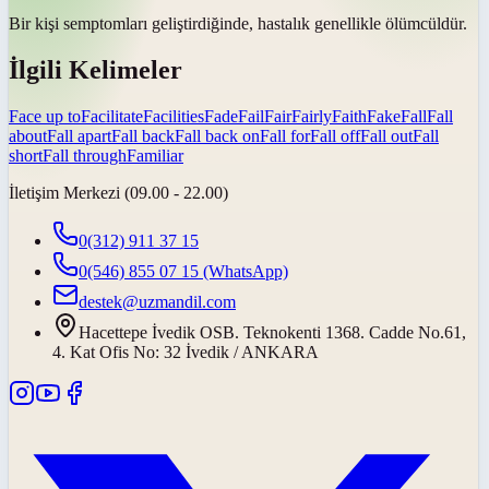
Bir kişi semptomları geliştirdiğinde, hastalık genellikle
ölümcüldür
.
İlgili Kelimeler
Face up to
Facilitate
Facilities
Fade
Fail
Fair
Fairly
Faith
Fake
Fall
Fall
about
Fall apart
Fall back
Fall back on
Fall for
Fall off
Fall out
Fall
short
Fall through
Familiar
İletişim Merkezi (09.00 - 22.00)
0(312) 911 37 15
0(546) 855 07 15
(WhatsApp)
destek@uzmandil.com
Hacettepe İvedik OSB. Teknokenti 1368. Cadde No.61,
4. Kat Ofis No: 32 İvedik / ANKARA