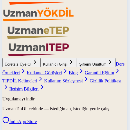
Ders
Ücretsiz Üye Ol
Kullanıcı Girişi
Şifremi Unuttum
Örnekleri
Kullanıcı Görüşleri
Blog
Garantili Eğitim
TIPDİL Kelimeleri
Kullanım Sözleşmesi
Gizlilik Politikası
İletişim Bilgileri
Uygulamayı indir
UzmanTipDil
cebinde — istediğin an, istediğin yerde çalış.
İndir
App Store