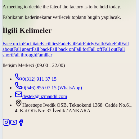
A meeting to decide the
fate
of the factory is to be held today.
Fabrikanın
kaderine
karar verilecek toplantı bugün yapılacak.
İlgili Kelimeler
Face up to
Facilitate
Facilities
Fade
Fail
Fair
Fairly
Faith
Fake
Fall
Fall
about
Fall apart
Fall back
Fall back on
Fall for
Fall off
Fall out
Fall
short
Fall through
Familiar
İletişim Merkezi (09.00 - 22.00)
0(312) 911 37 15
0(546) 855 07 15
(WhatsApp)
destek@uzmandil.com
Hacettepe İvedik OSB. Teknokenti 1368. Cadde No.61,
4. Kat Ofis No: 32 İvedik / ANKARA