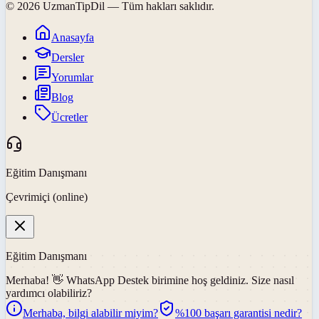
©
2026
UzmanTipDil
— Tüm hakları saklıdır.
Anasayfa
Dersler
Yorumlar
Blog
Ücretler
Eğitim Danışmanı
Çevrimiçi (online)
Eğitim Danışmanı
Merhaba! 👋
WhatsApp Destek
birimine hoş geldiniz. Size nasıl
yardımcı olabiliriz?
Merhaba, bilgi alabilir miyim?
%100 başarı garantisi nedir?