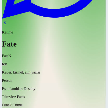
Kelime
Fate
Fate
N
feɪt
Kader, kısmet, alın yazısı
Person
Eş anlamlılar:
Destiny
Türevler:
Fates
Örnek Cümle