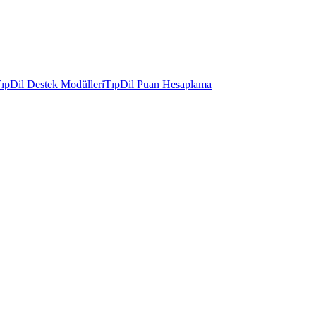
ıpDil Destek Modülleri
TıpDil Puan Hesaplama