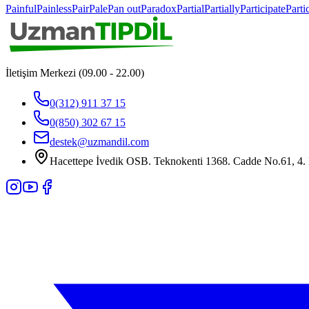
Painful
Painless
Pair
Pale
Pan out
Paradox
Partial
Partially
Participate
Parti
İletişim Merkezi (09.00 - 22.00)
0(312) 911 37 15
0(850) 302 67 15
destek@uzmandil.com
Hacettepe İvedik OSB. Teknokenti 1368. Cadde No.61, 4