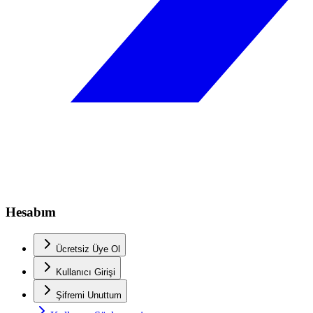
Hesabım
Ücretsiz Üye Ol
Kullanıcı Girişi
Şifremi Unuttum