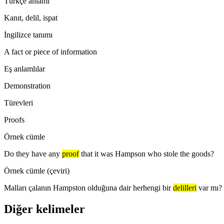
Türkçe anlamı
Kanıt, delil, ispat
İngilizce tanımı
A fact or piece of information
Eş anlamlılar
Demonstration
Türevleri
Proofs
Örnek cümle
Do they have any
proof
that it was Hampson who stole the goods?
Örnek cümle (çeviri)
Malları çalanın Hampston olduğuna dair herhengi bir
delilleri
var mı?
Diğer kelimeler