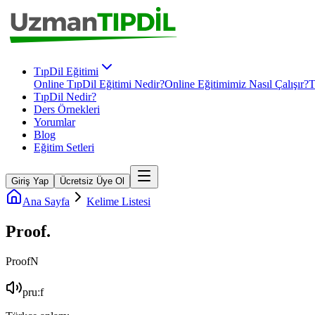
TıpDil Eğitimi
Online TıpDil Eğitimi Nedir?
Online Eğitimimiz Nasıl Çalışır?
T
TıpDil Nedir?
Ders Örnekleri
Yorumlar
Blog
Eğitim Setleri
Giriş Yap
Ücretsiz Üye Ol
Ana Sayfa
Kelime Listesi
Proof
.
Proof
N
pruːf