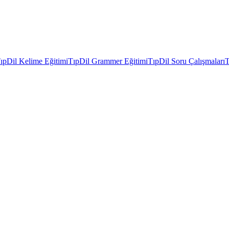
ıpDil Kelime Eğitimi
TıpDil Grammer Eğitimi
TıpDil Soru Çalışmaları
T