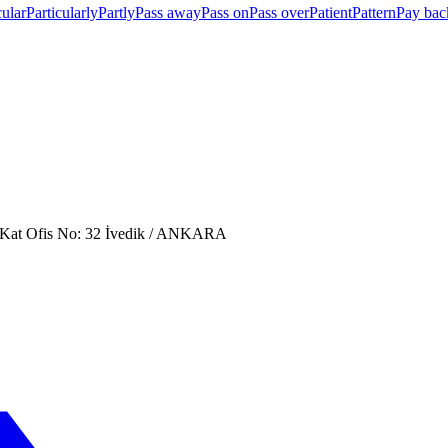
cular
Particularly
Partly
Pass away
Pass on
Pass over
Patient
Pattern
Pay bac
. Kat Ofis No: 32 İvedik / ANKARA