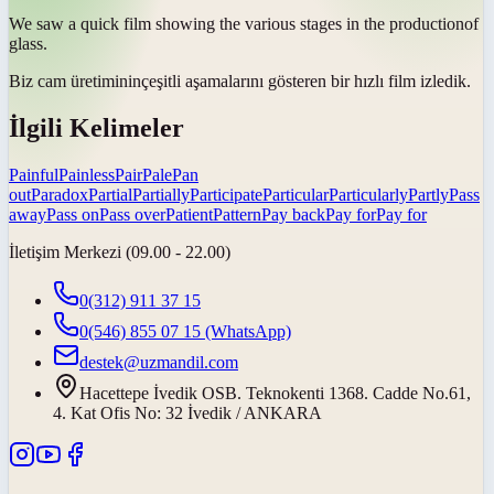
We saw a quick film showing the various stages in the
production
of
glass.
Biz cam
üretiminin
çeşitli aşamalarını gösteren bir hızlı film izledik.
İlgili Kelimeler
Painful
Painless
Pair
Pale
Pan
out
Paradox
Partial
Partially
Participate
Particular
Particularly
Partly
Pass
away
Pass on
Pass over
Patient
Pattern
Pay back
Pay for
Pay for
İletişim Merkezi (09.00 - 22.00)
0(312) 911 37 15
0(546) 855 07 15
(WhatsApp)
destek@uzmandil.com
Hacettepe İvedik OSB. Teknokenti 1368. Cadde No.61,
4. Kat Ofis No: 32 İvedik / ANKARA