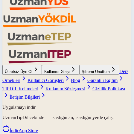
Ders
Ücretsiz Üye Ol
Kullanıcı Girişi
Şifremi Unuttum
Örnekleri
Kullanıcı Görüşleri
Blog
Garantili Eğitim
TIPDİL Kelimeleri
Kullanım Sözleşmesi
Gizlilik Politikası
İletişim Bilgileri
Uygulamayı indir
UzmanTipDil
cebinde — istediğin an, istediğin yerde çalış.
İndir
App Store