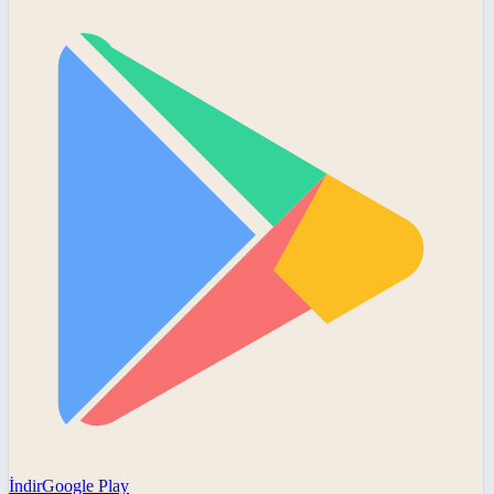
İndir
Google Play