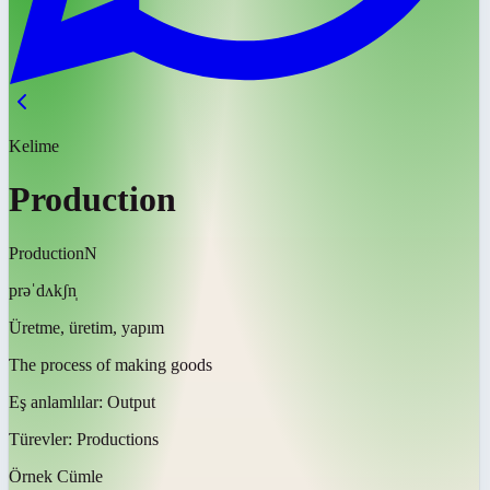
Kelime
Production
Production
N
prəˈdʌkʃn̩
Üretme, üretim, yapım
The process of making goods
Eş anlamlılar:
Output
Türevler:
Productions
Örnek Cümle