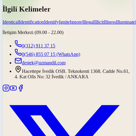
İlgili Kelimeler
Identical
Identification
Identify
Ignite
Ignore
Illegal
Illicit
Illness
Illuminate
İletişim Merkezi (09.00 - 22.00)
0(312) 911 37 15
0(546) 855 07 15
(WhatsApp)
destek@uzmandil.com
Hacettepe İvedik OSB. Teknokenti 1368. Cadde No.61,
4. Kat Ofis No: 32 İvedik / ANKARA