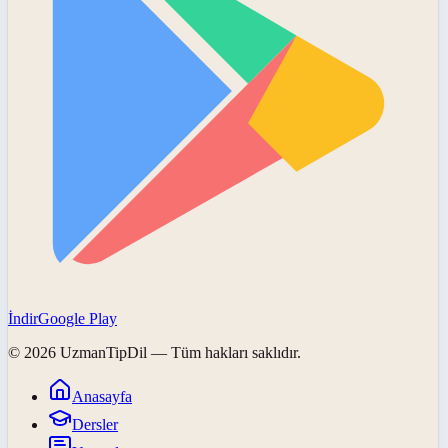
İndir
Google Play
©
2026
UzmanTipDil
— Tüm hakları saklıdır.
Anasayfa
Dersler