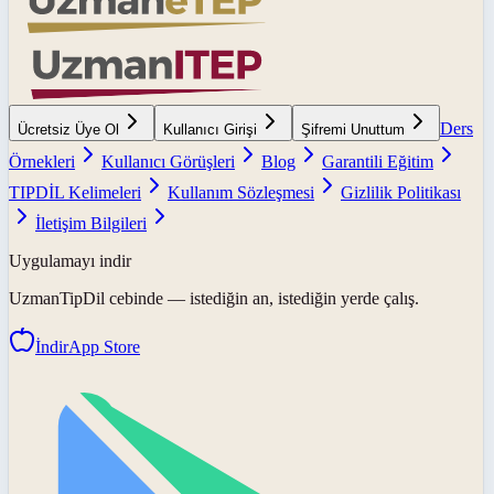
Ders
Ücretsiz Üye Ol
Kullanıcı Girişi
Şifremi Unuttum
Örnekleri
Kullanıcı Görüşleri
Blog
Garantili Eğitim
TIPDİL Kelimeleri
Kullanım Sözleşmesi
Gizlilik Politikası
İletişim Bilgileri
Uygulamayı indir
UzmanTipDil
cebinde — istediğin an, istediğin yerde çalış.
İndir
App Store