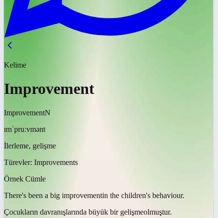
Kelime
Improvement
Improvement
N
ɪmˈpruːvmənt
İlerleme, gelişme
Türevler:
Improvements
Örnek Cümle
There's been a big
improvement
in the children's behaviour.
Çocukların davranışlarında büyük bir
gelişme
olmuştur.