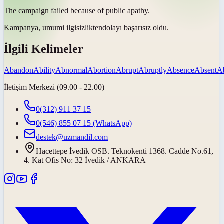
The campaign failed because of public
apathy
.
Kampanya, umumi
ilgisizlikten
dolayı başarısız oldu.
İlgili Kelimeler
Abandon
Ability
Abnormal
Abortion
Abrupt
Abruptly
Absence
Absent
A
İletişim Merkezi (09.00 - 22.00)
0(312) 911 37 15
0(546) 855 07 15
(WhatsApp)
destek@uzmandil.com
Hacettepe İvedik OSB. Teknokenti 1368. Cadde No.61,
4. Kat Ofis No: 32 İvedik / ANKARA