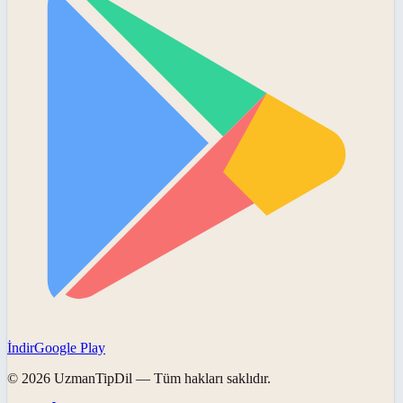
İndir
Google Play
©
2026
UzmanTipDil
— Tüm hakları saklıdır.