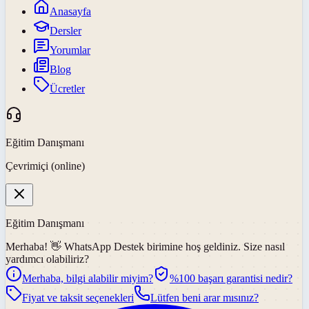
Anasayfa
Dersler
Yorumlar
Blog
Ücretler
Eğitim Danışmanı
Çevrimiçi (online)
Eğitim Danışmanı
Merhaba! 👋
WhatsApp Destek
birimine hoş geldiniz. Size nasıl
yardımcı olabiliriz?
Merhaba, bilgi alabilir miyim?
%100 başarı garantisi nedir?
Fiyat ve taksit seçenekleri
Lütfen beni arar mısınız?