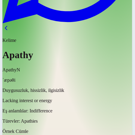
Kelime
Apathy
Apathy
N
ˈæpəθi
Duygusuzluk, hissizlik, ilgisizlik
Lacking interest or energy
Eş anlamlılar:
Indifference
Türevler:
Apathies
Örnek Cümle