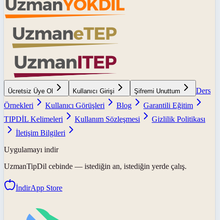
Ders
Ücretsiz Üye Ol
Kullanıcı Girişi
Şifremi Unuttum
Örnekleri
Kullanıcı Görüşleri
Blog
Garantili Eğitim
TIPDİL Kelimeleri
Kullanım Sözleşmesi
Gizlilik Politikası
İletişim Bilgileri
Uygulamayı indir
UzmanTipDil
cebinde — istediğin an, istediğin yerde çalış.
İndir
App Store