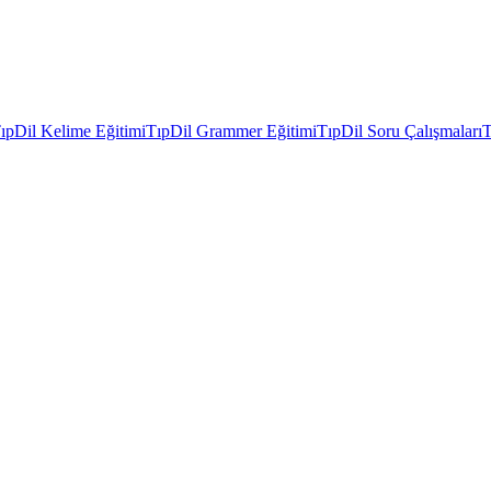
ıpDil Kelime Eğitimi
TıpDil Grammer Eğitimi
TıpDil Soru Çalışmaları
T