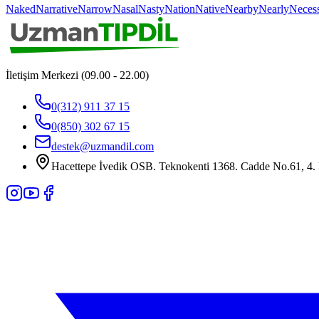
Naked
Narrative
Narrow
Nasal
Nasty
Nation
Native
Nearby
Nearly
Neces
İletişim Merkezi (09.00 - 22.00)
0(312) 911 37 15
0(850) 302 67 15
destek@uzmandil.com
Hacettepe İvedik OSB. Teknokenti 1368. Cadde No.61, 4