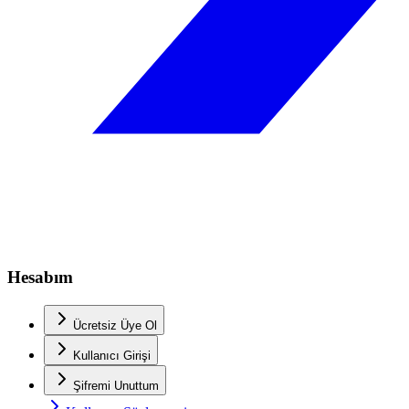
Hesabım
Ücretsiz Üye Ol
Kullanıcı Girişi
Şifremi Unuttum