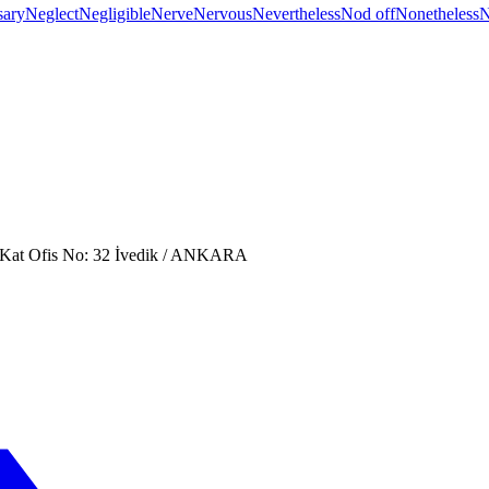
sary
Neglect
Negligible
Nerve
Nervous
Nevertheless
Nod off
Nonetheless
N
. Kat Ofis No: 32 İvedik / ANKARA