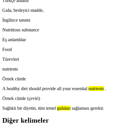
Türkçe anlamı
Gıda, besleyici madde,
İngilizce tanımı
Nutritious substance
Eş anlamlılar
Food
Türevleri
nutrients
Örnek cümle
A healthy diet should provide all your essential
nutrients
.
Örnek cümle (çeviri)
Sağlıklı bir diyetin, tüm temel
gıdaları
sağlaması gerekir.
Diğer kelimeler