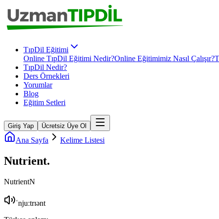
TıpDil Eğitimi
Online TıpDil Eğitimi Nedir?
Online Eğitimimiz Nasıl Çalışır?
T
TıpDil Nedir?
Ders Örnekleri
Yorumlar
Blog
Eğitim Setleri
Giriş Yap
Ücretsiz Üye Ol
Ana Sayfa
Kelime Listesi
Nutrient
.
Nutrient
N
ˈnjuːtrɪənt