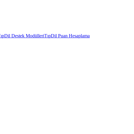
ıpDil Destek Modülleri
TıpDil Puan Hesaplama