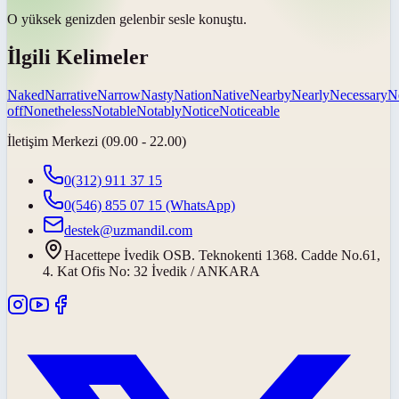
O yüksek
genizden gelen
bir sesle konuştu.
İlgili Kelimeler
Naked
Narrative
Narrow
Nasty
Nation
Native
Nearby
Nearly
Necessary
N
off
Nonetheless
Notable
Notably
Notice
Noticeable
İletişim Merkezi (09.00 - 22.00)
0(312) 911 37 15
0(546) 855 07 15
(WhatsApp)
destek@uzmandil.com
Hacettepe İvedik OSB. Teknokenti 1368. Cadde No.61,
4. Kat Ofis No: 32 İvedik / ANKARA