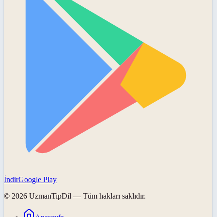
İndir
Google Play
©
2026
UzmanTipDil
— Tüm hakları saklıdır.