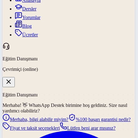
Anasayfa
Dersler
Yorumlar
Blog
Ücretler
Eğitim Danışmanı
Çevrimiçi (online)
Eğitim Danışmanı
Merhaba! 👋
WhatsApp Destek
birimine hoş geldiniz. Size nasıl
yardımcı olabiliriz?
Merhaba, bilgi alabilir miyim?
%100 başarı garantisi nedir?
Fiyat ve taksit seçenekleri
Lütfen beni arar mısınız?