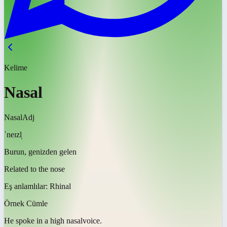
Kelime
Nasal
Nasal
Adj
ˈneɪzl̩
Burun, genizden gelen
Related to the nose
Eş anlamlılar:
Rhinal
Örnek Cümle
He spoke in a high
nasal
voice.