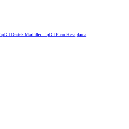
ıpDil Destek Modülleri
TıpDil Puan Hesaplama