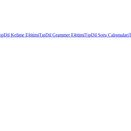
ıpDil Kelime Eğitimi
TıpDil Grammer Eğitimi
TıpDil Soru Çalışmaları
T