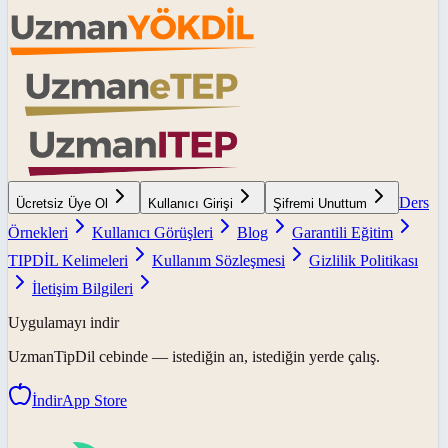
Ders
Ücretsiz Üye Ol
Kullanıcı Girişi
Şifremi Unuttum
Örnekleri
Kullanıcı Görüşleri
Blog
Garantili Eğitim
TIPDİL Kelimeleri
Kullanım Sözleşmesi
Gizlilik Politikası
İletişim Bilgileri
Uygulamayı indir
UzmanTipDil
cebinde — istediğin an, istediğin yerde çalış.
İndir
App Store