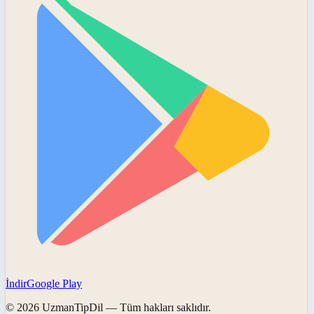
İndir
Google Play
©
2026
UzmanTipDil
— Tüm hakları saklıdır.