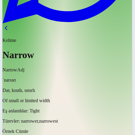
Kelime
Narrow
Narrow
Adj
ˈnærəʊ
Dar, kısıtlı, sınırlı
Of small or limited width
Eş anlamlılar:
Tight
Türevler:
narrower,narrowest
Örnek Cümle