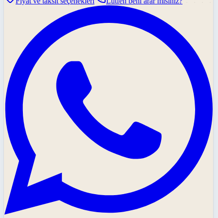
Fiyat ve taksit seçenekleri
Lütfen beni arar mısınız?