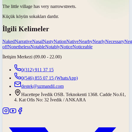
The little village has very
narrow
streets.
Küçük köyün sokakları
dardır
.
İlgili Kelimeler
Naked
Narrative
Nasal
Nasty
Nation
Native
Nearby
Nearly
Necessary
Neg
off
Nonetheless
Notable
Notably
Notice
Noticeable
İletişim Merkezi (09.00 - 22.00)
0(312) 911 37 15
0(546) 855 07 15
(WhatsApp)
destek@uzmandil.com
Hacettepe İvedik OSB. Teknokenti 1368. Cadde No.61,
4. Kat Ofis No: 32 İvedik / ANKARA