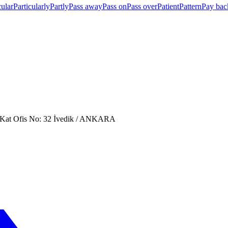
cular
Particularly
Partly
Pass away
Pass on
Pass over
Patient
Pattern
Pay bac
. Kat Ofis No: 32 İvedik / ANKARA