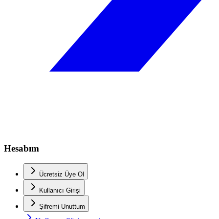
Hesabım
Ücretsiz Üye Ol
Kullanıcı Girişi
Şifremi Unuttum