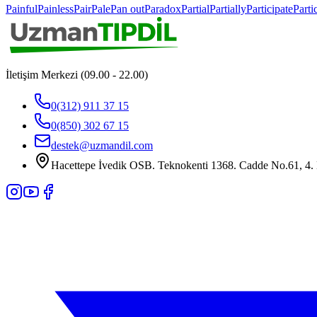
Painful
Painless
Pair
Pale
Pan out
Paradox
Partial
Partially
Participate
Parti
İletişim Merkezi (09.00 - 22.00)
0(312) 911 37 15
0(850) 302 67 15
destek@uzmandil.com
Hacettepe İvedik OSB. Teknokenti 1368. Cadde No.61, 4