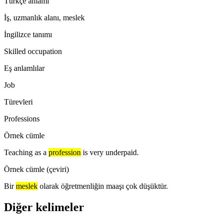
Türkçe anlamı
İş, uzmanlık alanı, meslek
İngilizce tanımı
Skilled occupation
Eş anlamlılar
Job
Türevleri
Professions
Örnek cümle
Teaching as a
profession
is very underpaid.
Örnek cümle (çeviri)
Bir
meslek
olarak öğretmenliğin maaşı çok düşüktür.
Diğer kelimeler