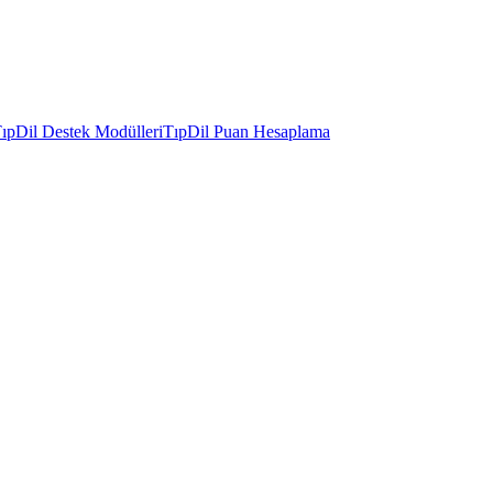
ıpDil Destek Modülleri
TıpDil Puan Hesaplama