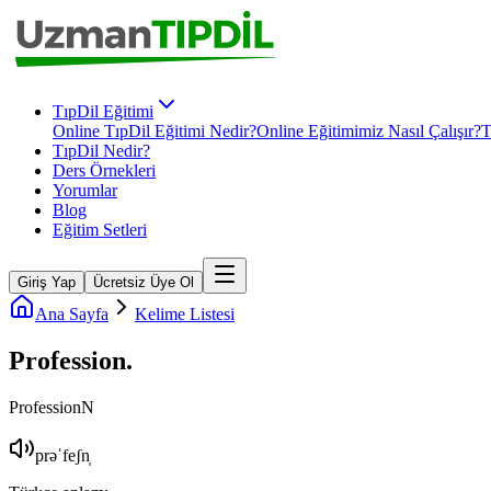
TıpDil Eğitimi
Online TıpDil Eğitimi Nedir?
Online Eğitimimiz Nasıl Çalışır?
T
TıpDil Nedir?
Ders Örnekleri
Yorumlar
Blog
Eğitim Setleri
Giriş Yap
Ücretsiz Üye Ol
Ana Sayfa
Kelime Listesi
Profession
.
Profession
N
prəˈfeʃn̩