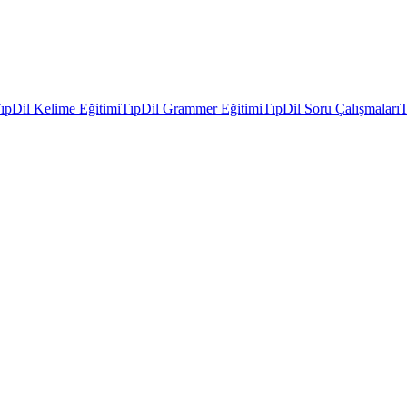
ıpDil Kelime Eğitimi
TıpDil Grammer Eğitimi
TıpDil Soru Çalışmaları
T