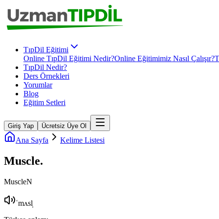
TıpDil Eğitimi
Online TıpDil Eğitimi Nedir?
Online Eğitimimiz Nasıl Çalışır?
T
TıpDil Nedir?
Ders Örnekleri
Yorumlar
Blog
Eğitim Setleri
Giriş Yap
Ücretsiz Üye Ol
Ana Sayfa
Kelime Listesi
Muscle
.
Muscle
N
ˈmʌsl̩