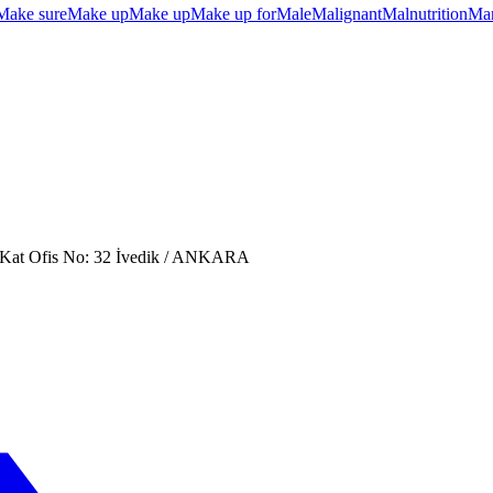
Make sure
Make up
Make up
Make up for
Male
Malignant
Malnutrition
Ma
. Kat Ofis No: 32 İvedik / ANKARA