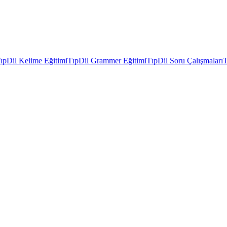
ıpDil Kelime Eğitimi
TıpDil Grammer Eğitimi
TıpDil Soru Çalışmaları
T