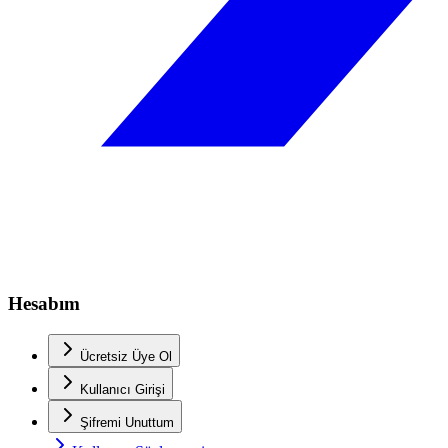
Hesabım
Ücretsiz Üye Ol
Kullanıcı Girişi
Şifremi Unuttum