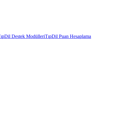
ıpDil Destek Modülleri
TıpDil Puan Hesaplama