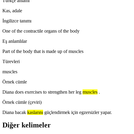
Türkçe anlamı
Kas, adale
İngilizce tanımı
One of the contractile organs of the body
Eş anlamlılar
Part of the body that is made up of muscles
Türevleri
muscles
Örnek cümle
Diana does exercises to strengthen her leg
muscles
.
Örnek cümle (çeviri)
Diana bacak
kaslarını
güçlendirmek için egzersizler yapar.
Diğer kelimeler