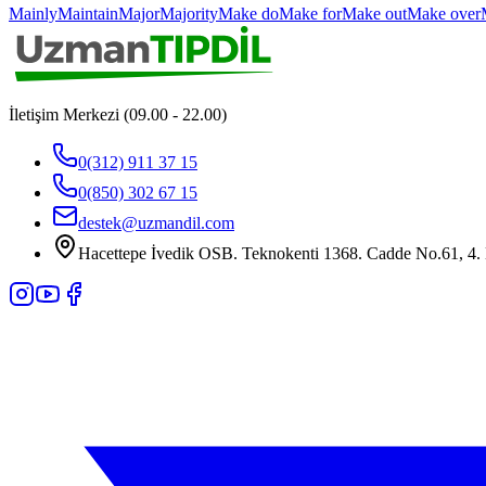
Mainly
Maintain
Major
Majority
Make do
Make for
Make out
Make over
İletişim Merkezi (09.00 - 22.00)
0(312) 911 37 15
0(850) 302 67 15
destek@uzmandil.com
Hacettepe İvedik OSB. Teknokenti 1368. Cadde No.61, 4