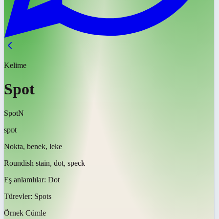
Kelime
Spot
Spot
N
spɒt
Nokta, benek, leke
Roundish stain, dot, speck
Eş anlamlılar:
Dot
Türevler:
Spots
Örnek Cümle