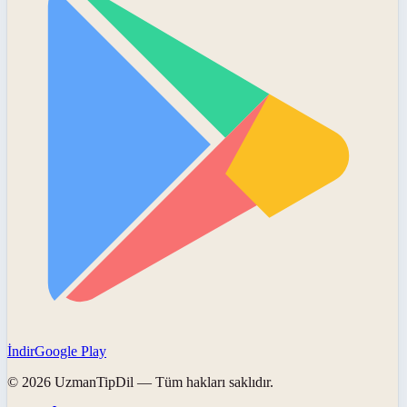
İndir
Google Play
©
2026
UzmanTipDil
— Tüm hakları saklıdır.