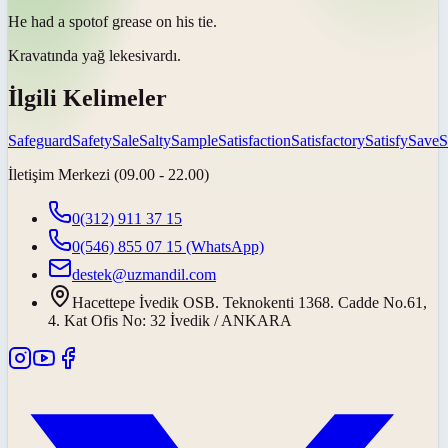
He had a
spot
of grease on his tie.
Kravatında yağ
lekesi
vardı.
İlgili Kelimeler
Safeguard
Safety
Sale
Salty
Sample
Satisfaction
Satisfactory
Satisfy
Save
S
İletişim Merkezi (09.00 - 22.00)
0(312) 911 37 15
0(546) 855 07 15
(WhatsApp)
destek@uzmandil.com
Hacettepe İvedik OSB. Teknokenti 1368. Cadde No.61,
4. Kat Ofis No: 32 İvedik / ANKARA