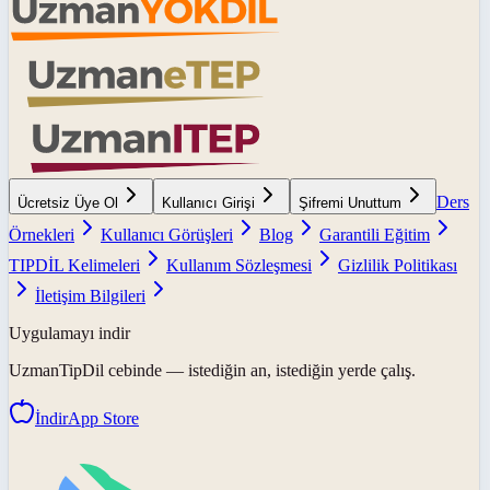
Ders
Ücretsiz Üye Ol
Kullanıcı Girişi
Şifremi Unuttum
Örnekleri
Kullanıcı Görüşleri
Blog
Garantili Eğitim
TIPDİL Kelimeleri
Kullanım Sözleşmesi
Gizlilik Politikası
İletişim Bilgileri
Uygulamayı indir
UzmanTipDil
cebinde — istediğin an, istediğin yerde çalış.
İndir
App Store