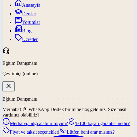
Anasayfa
Dersler
Yorumlar
Blog
Ücretler
Eğitim Danışmanı
Çevrimiçi (online)
Eğitim Danışmanı
Merhaba! 👋
WhatsApp Destek
birimine hoş geldiniz. Size nasıl
yardımcı olabiliriz?
Merhaba, bilgi alabilir miyim?
%100 başarı garantisi nedir?
Fiyat ve taksit seçenekleri
Lütfen beni arar mısınız?