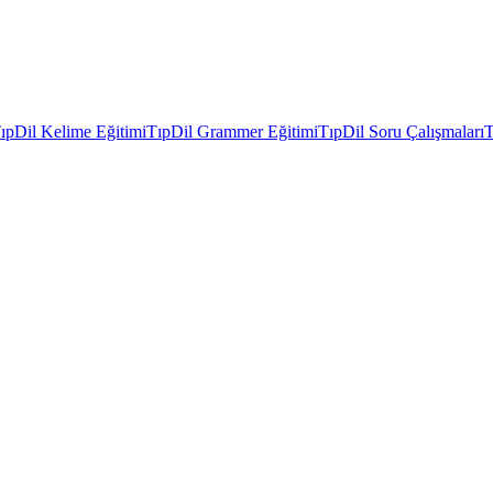
ıpDil Kelime Eğitimi
TıpDil Grammer Eğitimi
TıpDil Soru Çalışmaları
T