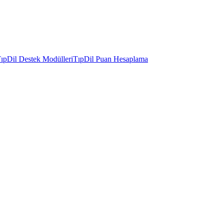
ıpDil Destek Modülleri
TıpDil Puan Hesaplama