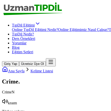
TıpDil Eğitimi
Online TıpDil Eğitimi Nedir?
Online Eğitimimiz Nasıl Çalışır?
T
TıpDil Nedir?
Ders Örnekleri
Yorumlar
Blog
Eğitim Setleri
Giriş Yap
Ücretsiz Üye Ol
Ana Sayfa
Kelime Listesi
Crime
.
Crime
N
kraɪm