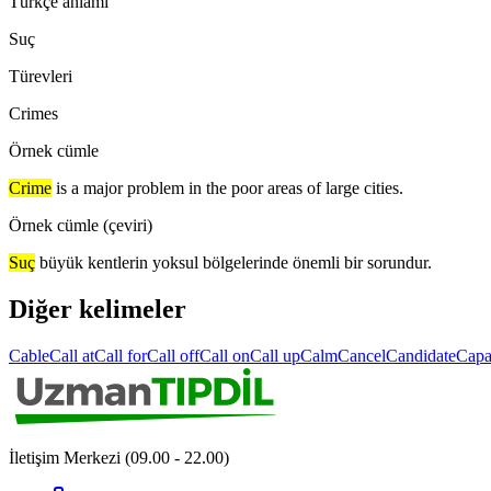
Türkçe anlamı
Suç
Türevleri
Crimes
Örnek cümle
Crime
is a major problem in the poor areas of large cities.
Örnek cümle (çeviri)
Suç
büyük kentlerin yoksul bölgelerinde önemli bir sorundur.
Diğer kelimeler
Cable
Call at
Call for
Call off
Call on
Call up
Calm
Cancel
Candidate
Capa
İletişim Merkezi (09.00 - 22.00)