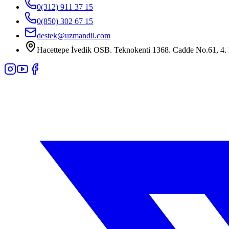
0(312) 911 37 15
0(850) 302 67 15
destek@uzmandil.com
Hacettepe İvedik OSB. Teknokenti 1368. Cadde No.61, 4