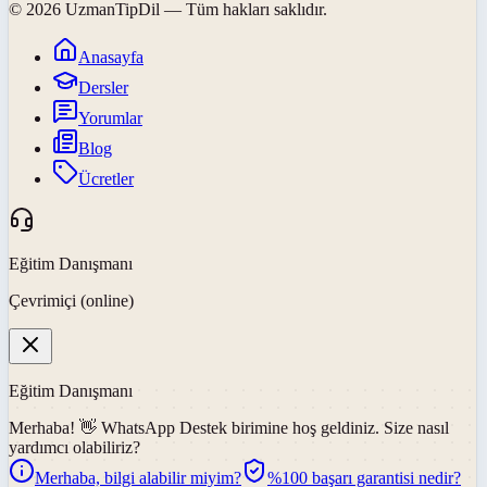
©
2026
UzmanTipDil
— Tüm hakları saklıdır.
Anasayfa
Dersler
Yorumlar
Blog
Ücretler
Eğitim Danışmanı
Çevrimiçi (online)
Eğitim Danışmanı
Merhaba! 👋
WhatsApp Destek
birimine hoş geldiniz. Size nasıl
yardımcı olabiliriz?
Merhaba, bilgi alabilir miyim?
%100 başarı garantisi nedir?