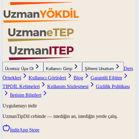
Ders
Ücretsiz Üye Ol
Kullanıcı Girişi
Şifremi Unuttum
Örnekleri
Kullanıcı Görüşleri
Blog
Garantili Eğitim
TIPDİL Kelimeleri
Kullanım Sözleşmesi
Gizlilik Politikası
İletişim Bilgileri
Uygulamayı indir
UzmanTipDil
cebinde — istediğin an, istediğin yerde çalış.
İndir
App Store