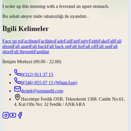
I woke up this morning with a
fever
and an upset stomach.
Bu sabah
ateş
ve mide rahatsızlığı ile uyandım .
İlgili Kelimeler
Face up to
Facilitate
Facilities
Fade
Fail
Fair
Fairly
Faith
Fake
Fall
Fall
about
Fall apart
Fall back
Fall back on
Fall for
Fall off
Fall out
Fall
short
Fall through
Familiar
İletişim Merkezi (09.00 - 22.00)
0(312) 911 37 15
0(546) 855 07 15
(WhatsApp)
destek@uzmandil.com
Hacettepe İvedik OSB. Teknokenti 1368. Cadde No.61,
4. Kat Ofis No: 32 İvedik / ANKARA