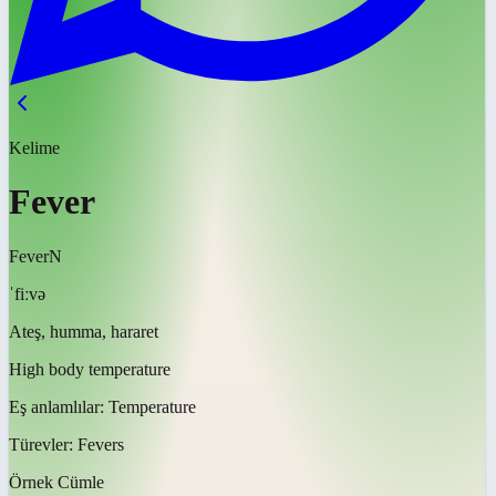
Kelime
Fever
Fever
N
ˈfiːvə
Ateş, humma, hararet
High body temperature
Eş anlamlılar:
Temperature
Türevler:
Fevers
Örnek Cümle