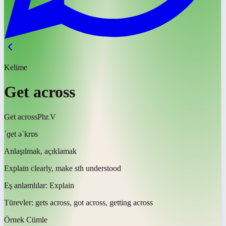
Kelime
Get across
Get across
Phr.V
ˈɡet əˈkrɒs
Anlaşılmak, açıklamak
Explain clearly, make sth understood
Eş anlamlılar:
Explain
Türevler:
gets across, got across, getting across
Örnek Cümle