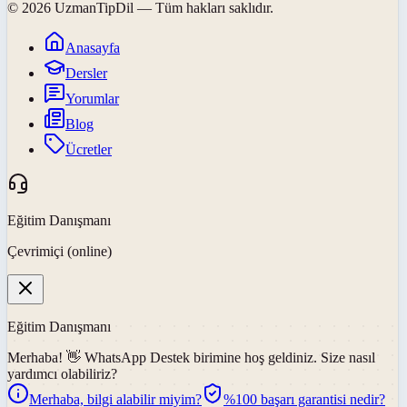
©
2026
UzmanTipDil
— Tüm hakları saklıdır.
Anasayfa
Dersler
Yorumlar
Blog
Ücretler
Eğitim Danışmanı
Çevrimiçi (online)
Eğitim Danışmanı
Merhaba! 👋
WhatsApp Destek
birimine hoş geldiniz. Size nasıl
yardımcı olabiliriz?
Merhaba, bilgi alabilir miyim?
%100 başarı garantisi nedir?