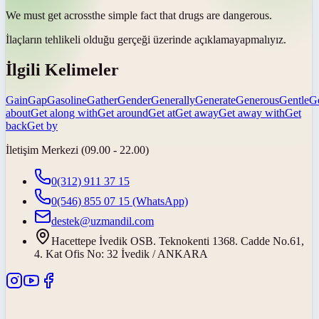
We must
get across
the simple fact that drugs are dangerous.
İlaçların tehlikeli olduğu gerçeği üzerinde
açıklama
yapmalıyız.
İlgili Kelimeler
Gain
Gap
Gasoline
Gather
Gender
Generally
Generate
Generous
Gentle
G
about
Get along with
Get around
Get at
Get away
Get away with
Get
back
Get by
İletişim Merkezi (09.00 - 22.00)
0(312) 911 37 15
0(546) 855 07 15
(WhatsApp)
destek@uzmandil.com
Hacettepe İvedik OSB. Teknokenti 1368. Cadde No.61,
4. Kat Ofis No: 32 İvedik / ANKARA