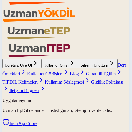
Ders
Ücretsiz Üye Ol
Kullanıcı Girişi
Şifremi Unuttum
Örnekleri
Kullanıcı Görüşleri
Blog
Garantili Eğitim
TIPDİL Kelimeleri
Kullanım Sözleşmesi
Gizlilik Politikası
İletişim Bilgileri
Uygulamayı indir
UzmanTipDil
cebinde — istediğin an, istediğin yerde çalış.
İndir
App Store