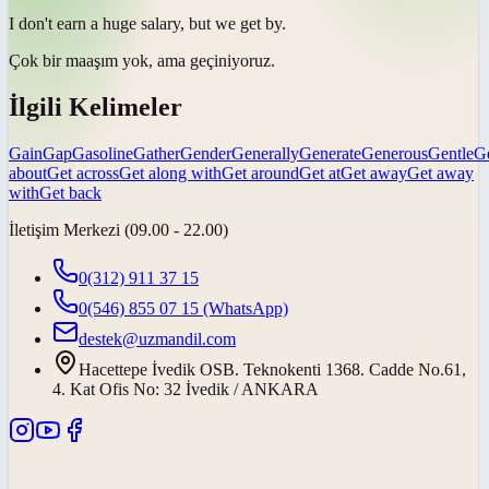
I don't earn a huge salary, but we
get by
.
Çok bir maaşım yok, ama
geçiniyoruz
.
İlgili Kelimeler
Gain
Gap
Gasoline
Gather
Gender
Generally
Generate
Generous
Gentle
G
about
Get across
Get along with
Get around
Get at
Get away
Get away
with
Get back
İletişim Merkezi (09.00 - 22.00)
0(312) 911 37 15
0(546) 855 07 15
(WhatsApp)
destek@uzmandil.com
Hacettepe İvedik OSB. Teknokenti 1368. Cadde No.61,
4. Kat Ofis No: 32 İvedik / ANKARA