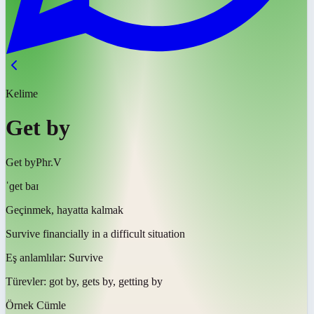
Kelime
Get by
Get by
Phr.V
ˈɡet baɪ
Geçinmek, hayatta kalmak
Survive financially in a difficult situation
Eş anlamlılar:
Survive
Türevler:
got by, gets by, getting by
Örnek Cümle