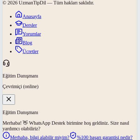
©
2026
UzmanTipDil
— Tüm hakları saklıdır.
Anasayfa
Dersler
Yorumlar
Blog
Ücretler
Eğitim Danışmanı
Çevrimiçi (online)
Eğitim Danışmanı
Merhaba! 👋
WhatsApp Destek
birimine hoş geldiniz. Size nasıl
yardımcı olabiliriz?
Merhaba, bilgi alabilir miyim?
%100 başarı garantisi nedir?