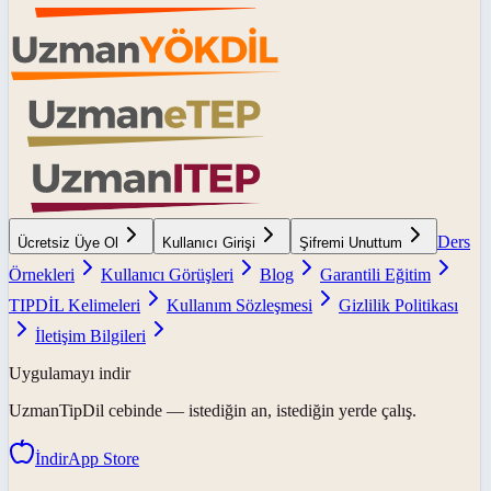
Ders
Ücretsiz Üye Ol
Kullanıcı Girişi
Şifremi Unuttum
Örnekleri
Kullanıcı Görüşleri
Blog
Garantili Eğitim
TIPDİL Kelimeleri
Kullanım Sözleşmesi
Gizlilik Politikası
İletişim Bilgileri
Uygulamayı indir
UzmanTipDil
cebinde — istediğin an, istediğin yerde çalış.
İndir
App Store