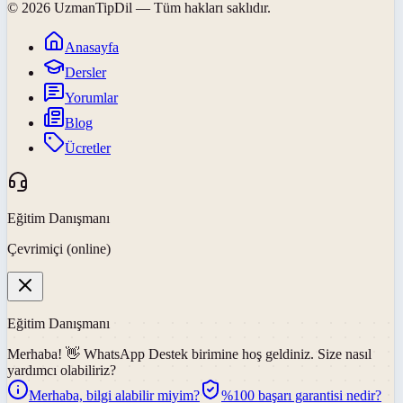
©
2026
UzmanTipDil
— Tüm hakları saklıdır.
Anasayfa
Dersler
Yorumlar
Blog
Ücretler
Eğitim Danışmanı
Çevrimiçi (online)
Eğitim Danışmanı
Merhaba! 👋
WhatsApp Destek
birimine hoş geldiniz. Size nasıl
yardımcı olabiliriz?
Merhaba, bilgi alabilir miyim?
%100 başarı garantisi nedir?