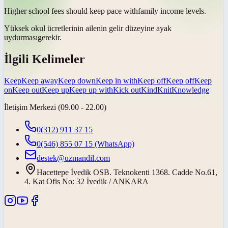
Higher school fees should
keep pace with
family income levels.
Yüksek okul ücretlerinin ailenin gelir düzeyine
ayak
uydurması
gerekir.
İlgili Kelimeler
Keep
Keep away
Keep down
Keep in with
Keep off
Keep off
Keep
on
Keep out
Keep up
Keep up with
Kick out
Kind
Knit
Knowledge
İletişim Merkezi (09.00 - 22.00)
0(312) 911 37 15
0(546) 855 07 15
(WhatsApp)
destek@uzmandil.com
Hacettepe İvedik OSB. Teknokenti 1368. Cadde No.61,
4. Kat Ofis No: 32 İvedik / ANKARA