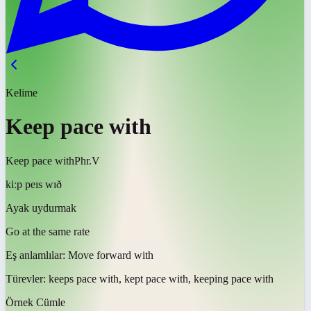
Kelime
Keep pace with
Keep pace with
Phr.V
kiːp peɪs wɪð
Ayak uydurmak
Go at the same rate
Eş anlamlılar:
Move forward with
Türevler:
keeps pace with, kept pace with, keeping pace with
Örnek Cümle