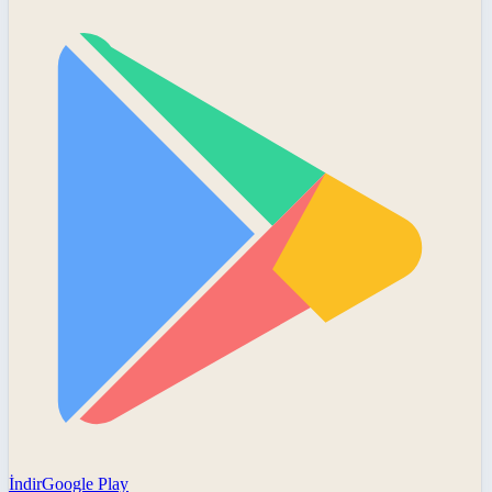
İndir
Google Play