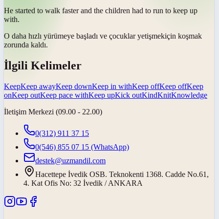
He started to walk faster and the children had to run to
keep up
with
.
O daha hızlı yürümeye başladı ve çocuklar
yetişmek
için koşmak
zorunda kaldı.
İlgili Kelimeler
Keep
Keep away
Keep down
Keep in with
Keep off
Keep off
Keep
on
Keep out
Keep pace with
Keep up
Kick out
Kind
Knit
Knowledge
İletişim Merkezi (09.00 - 22.00)
0(312) 911 37 15
0(546) 855 07 15
(WhatsApp)
destek@uzmandil.com
Hacettepe İvedik OSB. Teknokenti 1368. Cadde No.61,
4. Kat Ofis No: 32 İvedik / ANKARA