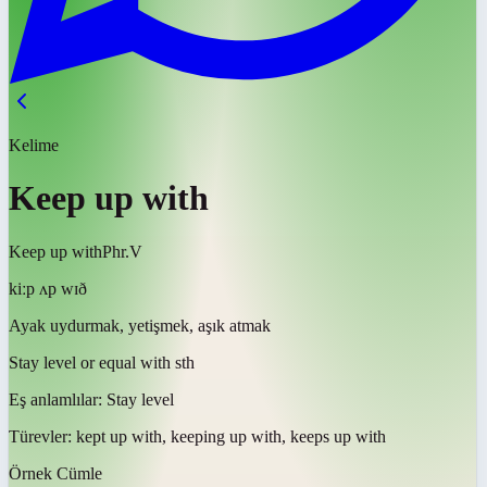
Kelime
Keep up with
Keep up with
Phr.V
kiːp ʌp wɪð
Ayak uydurmak, yetişmek, aşık atmak
Stay level or equal with sth
Eş anlamlılar:
Stay level
Türevler:
kept up with, keeping up with, keeps up with
Örnek Cümle