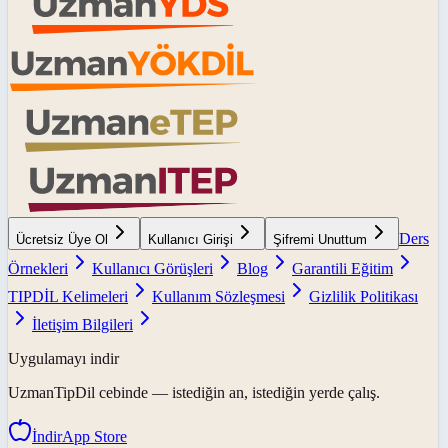
Ders
Ücretsiz Üye Ol
Kullanıcı Girişi
Şifremi Unuttum
Örnekleri
Kullanıcı Görüşleri
Blog
Garantili Eğitim
TIPDİL Kelimeleri
Kullanım Sözleşmesi
Gizlilik Politikası
İletişim Bilgileri
Uygulamayı indir
UzmanTipDil
cebinde — istediğin an, istediğin yerde çalış.
İndir
App Store