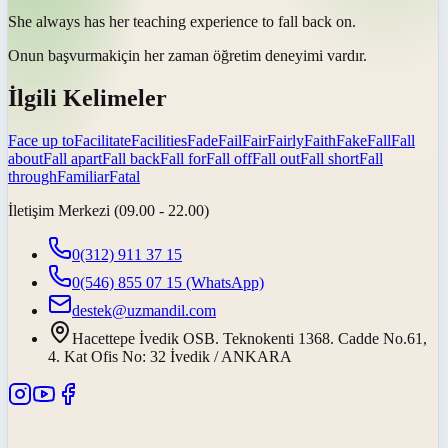
She always has her teaching experience to
fall back on
.
Onun
başvurmak
için her zaman öğretim deneyimi vardır.
İlgili Kelimeler
Face up to
Facilitate
Facilities
Fade
Fail
Fair
Fairly
Faith
Fake
Fall
Fall
about
Fall apart
Fall back
Fall for
Fall off
Fall out
Fall short
Fall
through
Familiar
Fatal
İletişim Merkezi (09.00 - 22.00)
0(312) 911 37 15
0(546) 855 07 15
(WhatsApp)
destek@uzmandil.com
Hacettepe İvedik OSB. Teknokenti 1368. Cadde No.61,
4. Kat Ofis No: 32 İvedik / ANKARA