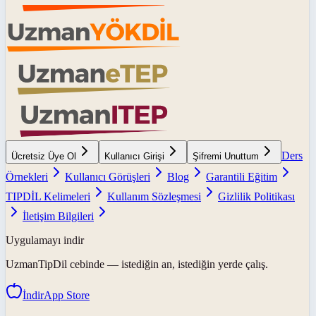
Ders
Ücretsiz Üye Ol
Kullanıcı Girişi
Şifremi Unuttum
Örnekleri
Kullanıcı Görüşleri
Blog
Garantili Eğitim
TIPDİL Kelimeleri
Kullanım Sözleşmesi
Gizlilik Politikası
İletişim Bilgileri
Uygulamayı indir
UzmanTipDil
cebinde — istediğin an, istediğin yerde çalış.
İndir
App Store