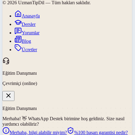
©
2026
UzmanTipDil
— Tüm hakları saklıdır.
Anasayfa
Dersler
Yorumlar
Blog
Ücretler
Eğitim Danışmanı
Çevrimiçi (online)
Eğitim Danışmanı
Merhaba! 👋
WhatsApp Destek
birimine hoş geldiniz. Size nasıl
yardımcı olabiliriz?
Merhaba, bilgi alabilir miyim?
%100 başarı garantisi nedir?