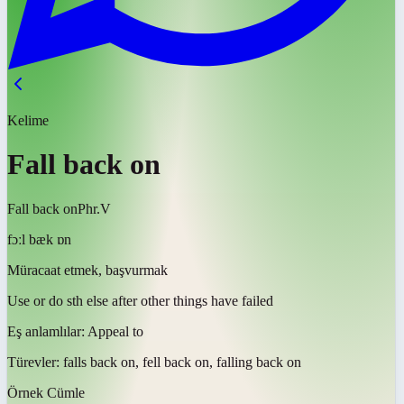
Kelime
Fall back on
Fall back on
Phr.V
fɔːl bæk ɒn
Müracaat etmek, başvurmak
Use or do sth else after other things have failed
Eş anlamlılar:
Appeal to
Türevler:
falls back on, fell back on, falling back on
Örnek Cümle