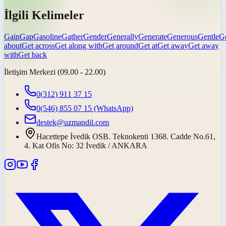
İlgili Kelimeler
Gain
Gap
Gasoline
Gather
Gender
Generally
Generate
Generous
Gentle
G
about
Get across
Get along with
Get around
Get at
Get away
Get away
with
Get back
İletişim Merkezi (09.00 - 22.00)
0(312) 911 37 15
0(546) 855 07 15
(WhatsApp)
destek@uzmandil.com
Hacettepe İvedik OSB. Teknokenti 1368. Cadde No.61,
4. Kat Ofis No: 32 İvedik / ANKARA