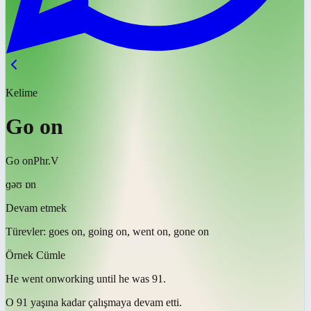
Kelime
Go on
Go on
Phr.V
ɡəʊ ɒn
Devam etmek
Türevler:
goes on, going on, went on, gone on
Örnek Cümle
He
went on
working until he was 91.
O 91 yaşına kadar çalışmaya
devam etti
.