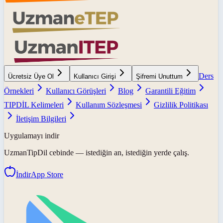
Ders
Ücretsiz Üye Ol
Kullanıcı Girişi
Şifremi Unuttum
Örnekleri
Kullanıcı Görüşleri
Blog
Garantili Eğitim
TIPDİL Kelimeleri
Kullanım Sözleşmesi
Gizlilik Politikası
İletişim Bilgileri
Uygulamayı indir
UzmanTipDil
cebinde — istediğin an, istediğin yerde çalış.
İndir
App Store