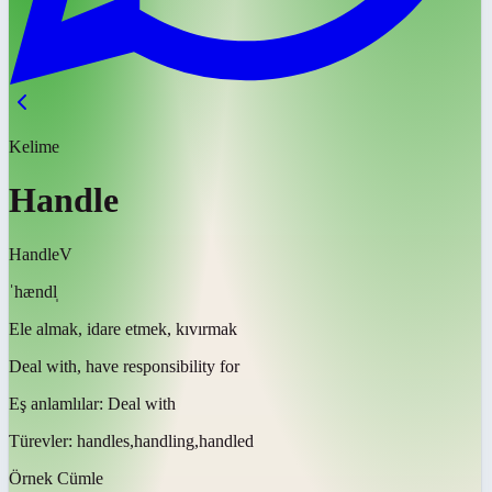
Kelime
Handle
Handle
V
ˈhændl̩
Ele almak, idare etmek, kıvırmak
Deal with, have responsibility for
Eş anlamlılar:
Deal with
Türevler:
handles,handling,handled
Örnek Cümle