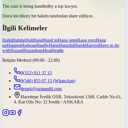
The case is being
handled
by a top lawyer.
Dava üst düzey bir hakim tarafından
idare ediliyor
.
İlgili Kelimeler
Habit
Habitat
Halt
Hand
Hand in
Hang onto
Hang over
Hang
up
Happen
Harbour
Hardly
Harm
Harmful
Harsh
Harvest
Have to do
with
Hazard
Hazardous
Heal
Health
İletişim Merkezi (09.00 - 22.00)
0(312) 911 37 15
0(546) 855 07 15
(WhatsApp)
destek@uzmandil.com
Hacettepe İvedik OSB. Teknokenti 1368. Cadde No.61,
4. Kat Ofis No: 32 İvedik / ANKARA