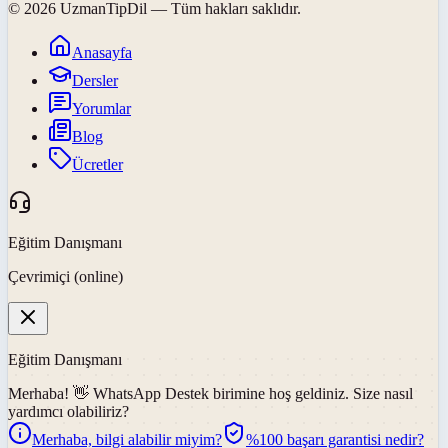
©
2026
UzmanTipDil
— Tüm hakları saklıdır.
Anasayfa
Dersler
Yorumlar
Blog
Ücretler
Eğitim Danışmanı
Çevrimiçi (online)
Eğitim Danışmanı
Merhaba! 👋
WhatsApp Destek
birimine hoş geldiniz. Size nasıl
yardımcı olabiliriz?
Merhaba, bilgi alabilir miyim?
%100 başarı garantisi nedir?