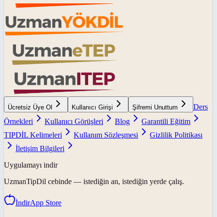
Ders
Ücretsiz Üye Ol
Kullanıcı Girişi
Şifremi Unuttum
Örnekleri
Kullanıcı Görüşleri
Blog
Garantili Eğitim
TIPDİL Kelimeleri
Kullanım Sözleşmesi
Gizlilik Politikası
İletişim Bilgileri
Uygulamayı indir
UzmanTipDil
cebinde — istediğin an, istediğin yerde çalış.
İndir
App Store