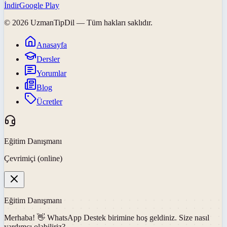
İndir
Google Play
©
2026
UzmanTipDil
— Tüm hakları saklıdır.
Anasayfa
Dersler
Yorumlar
Blog
Ücretler
Eğitim Danışmanı
Çevrimiçi (online)
Eğitim Danışmanı
Merhaba! 👋
WhatsApp Destek
birimine hoş geldiniz. Size nasıl
yardımcı olabiliriz?