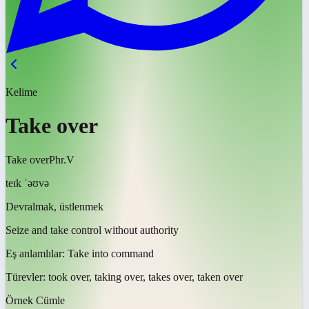
Kelime
Take over
Take over
Phr.V
teɪk ˈəʊvə
Devralmak, üstlenmek
Seize and take control without authority
Eş anlamlılar:
Take into command
Türevler:
took over, taking over, takes over, taken over
Örnek Cümle