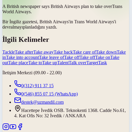
A British newspaper says British Airways plan to
take over
Trans
World Airways.
Bir İngiliz gazetesi, British Airways'in Trans World Airways'i
devralmayı
planladığını yazdı.
İlgili Kelimeler
Tackle
Take after
Take away
Take back
Take care of
Take down
Take
in
Take into account
Take leave of
Take off
Take off
Take on
Take
out
Take place
Take to
Take up
Talent
Talk over
Target
Task
İletişim Merkezi (09.00 - 22.00)
0(312) 911 37 15
0(546) 855 07 15
(WhatsApp)
destek@uzmandil.com
Hacettepe İvedik OSB. Teknokenti 1368. Cadde No.61,
4. Kat Ofis No: 32 İvedik / ANKARA