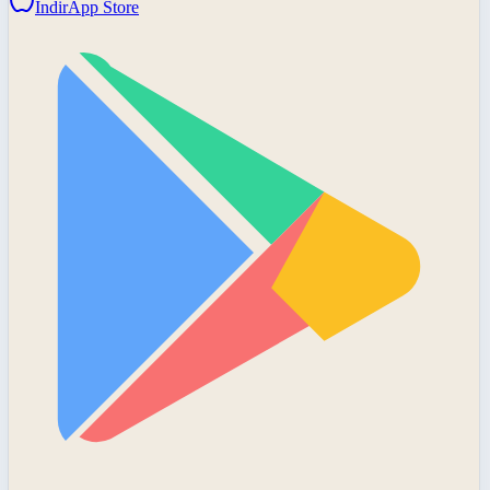
İndir
App Store