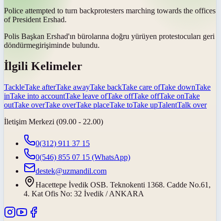
Police attempted to
turn back
protesters marching towards the offices
of President Ershad.
Polis Başkan Ershad'ın bürolarına doğru yürüyen protestocuları
geri
döndürme
girişiminde bulundu.
İlgili Kelimeler
Tackle
Take after
Take away
Take back
Take care of
Take down
Take
in
Take into account
Take leave of
Take off
Take off
Take on
Take
out
Take over
Take over
Take place
Take to
Take up
Talent
Talk over
İletişim Merkezi (09.00 - 22.00)
0(312) 911 37 15
0(546) 855 07 15
(WhatsApp)
destek@uzmandil.com
Hacettepe İvedik OSB. Teknokenti 1368. Cadde No.61,
4. Kat Ofis No: 32 İvedik / ANKARA