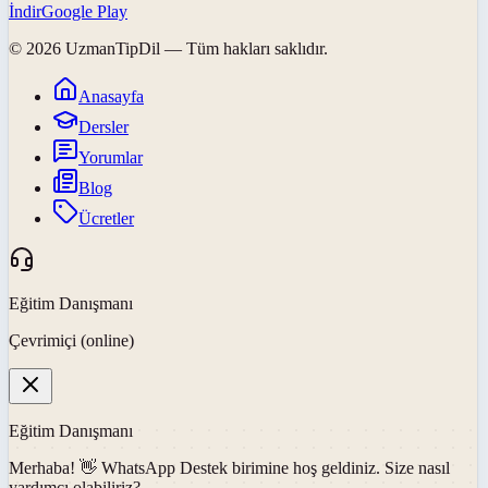
İndir
Google Play
©
2026
UzmanTipDil
— Tüm hakları saklıdır.
Anasayfa
Dersler
Yorumlar
Blog
Ücretler
Eğitim Danışmanı
Çevrimiçi (online)
Eğitim Danışmanı
Merhaba! 👋
WhatsApp Destek
birimine hoş geldiniz. Size nasıl
yardımcı olabiliriz?