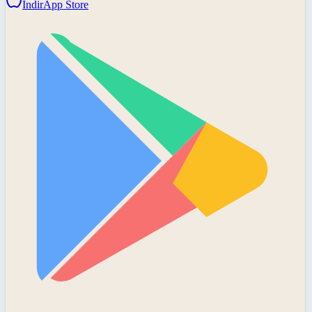
İndir
App Store