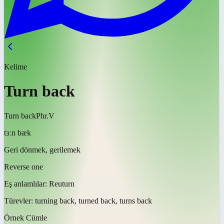
Kelime
Turn back
Turn back
Phr.V
tɜːn bæk
Geri dönmek, gerilemek
Reverse one
Eş anlamlılar:
Reuturn
Türevler:
turning back, turned back, turns back
Örnek Cümle