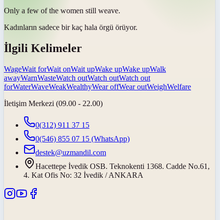
Only a few of the women still
weave
.
Kadınların sadece bir kaç hala örgü
örüyor
.
İlgili Kelimeler
Wage
Wait for
Wait on
Wait up
Wake up
Wake up
Walk
away
Warn
Waste
Watch out
Watch out
Watch out
for
Water
Wave
Weak
Wealthy
Wear off
Wear out
Weigh
Welfare
İletişim Merkezi (09.00 - 22.00)
0(312) 911 37 15
0(546) 855 07 15
(WhatsApp)
destek@uzmandil.com
Hacettepe İvedik OSB. Teknokenti 1368. Cadde No.61,
4. Kat Ofis No: 32 İvedik / ANKARA