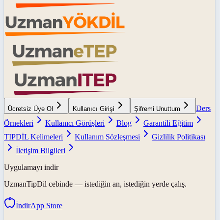
Ders
Ücretsiz Üye Ol
Kullanıcı Girişi
Şifremi Unuttum
Örnekleri
Kullanıcı Görüşleri
Blog
Garantili Eğitim
TIPDİL Kelimeleri
Kullanım Sözleşmesi
Gizlilik Politikası
İletişim Bilgileri
Uygulamayı indir
UzmanTipDil
cebinde — istediğin an, istediğin yerde çalış.
İndir
App Store