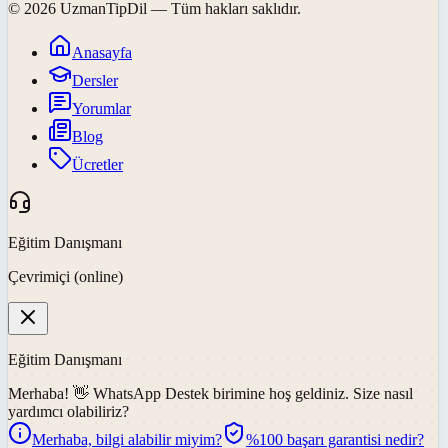
©
2026
UzmanTipDil
— Tüm hakları saklıdır.
Anasayfa
Dersler
Yorumlar
Blog
Ücretler
Eğitim Danışmanı
Çevrimiçi (online)
Eğitim Danışmanı
Merhaba! 👋
WhatsApp Destek
birimine hoş geldiniz. Size nasıl
yardımcı olabiliriz?
Merhaba, bilgi alabilir miyim?
%100 başarı garantisi nedir?