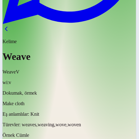
Kelime
Weave
Weave
V
wiːv
Dokumak, örmek
Make cloth
Eş anlamlılar:
Knit
Türevler:
weaves,weaving,wove,woven
Örnek Cümle