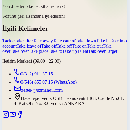
You'd better
take back
that remark!
Sözünü geri alsan
daha iyi edersin!
İlgili Kelimeler
Tackle
Take after
Take away
Take care of
Take down
Take in
Take into
account
Take leave of
Take off
Take off
Take on
Take out
Take
over
Take over
Take place
Take to
Take up
Talent
Talk over
Target
İletişim Merkezi (09.00 - 22.00)
0(312) 911 37 15
0(546) 855 07 15
(WhatsApp)
destek@uzmandil.com
Hacettepe İvedik OSB. Teknokenti 1368. Cadde No.61,
4. Kat Ofis No: 32 İvedik / ANKARA