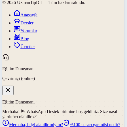
©
2026
UzmanTipDil
— Tüm hakları saklıdır.
Anasayfa
Dersler
Yorumlar
Blog
Ücretler
Eğitim Danışmanı
Çevrimiçi (online)
Eğitim Danışmanı
Merhaba! 👋
WhatsApp Destek
birimine hoş geldiniz. Size nasıl
yardımcı olabiliriz?
Merhaba, bilgi alabilir miyim?
%100 başarı garantisi nedir?