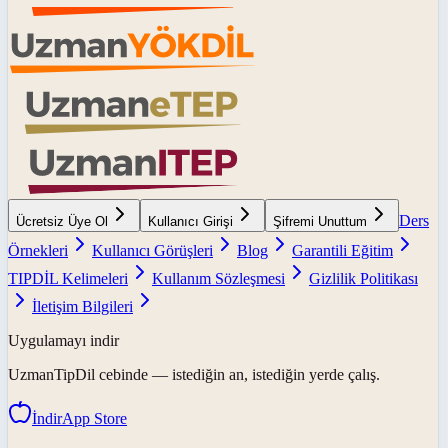
Ders
Ücretsiz Üye Ol
Kullanıcı Girişi
Şifremi Unuttum
Örnekleri
Kullanıcı Görüşleri
Blog
Garantili Eğitim
TIPDİL Kelimeleri
Kullanım Sözleşmesi
Gizlilik Politikası
İletişim Bilgileri
Uygulamayı indir
UzmanTipDil
cebinde — istediğin an, istediğin yerde çalış.
İndir
App Store