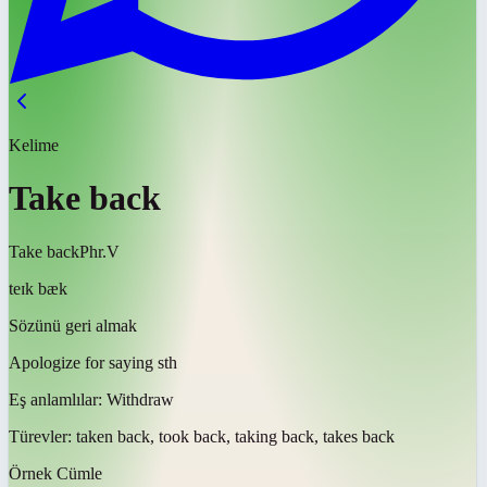
Kelime
Take back
Take back
Phr.V
teɪk bæk
Sözünü geri almak
Apologize for saying sth
Eş anlamlılar:
Withdraw
Türevler:
taken back, took back, taking back, takes back
Örnek Cümle