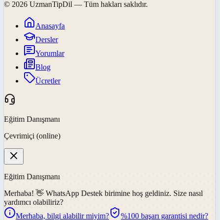
©
2026
UzmanTipDil
— Tüm hakları saklıdır.
Anasayfa
Dersler
Yorumlar
Blog
Ücretler
Eğitim Danışmanı
Çevrimiçi (online)
Eğitim Danışmanı
Merhaba! 👋
WhatsApp Destek
birimine hoş geldiniz. Size nasıl
yardımcı olabiliriz?
Merhaba, bilgi alabilir miyim?
%100 başarı garantisi nedir?