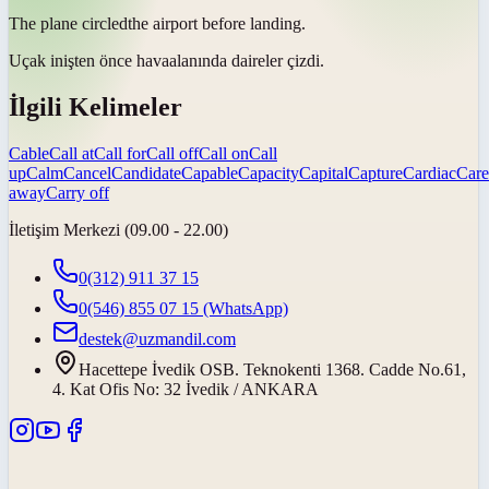
The plane
circled
the airport before landing.
Uçak inişten önce havaalanında
daireler çizdi
.
İlgili Kelimeler
Cable
Call at
Call for
Call off
Call on
Call
up
Calm
Cancel
Candidate
Capable
Capacity
Capital
Capture
Cardiac
Care
away
Carry off
İletişim Merkezi (09.00 - 22.00)
0(312) 911 37 15
0(546) 855 07 15
(WhatsApp)
destek@uzmandil.com
Hacettepe İvedik OSB. Teknokenti 1368. Cadde No.61,
4. Kat Ofis No: 32 İvedik / ANKARA