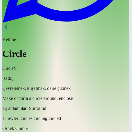
Kelime
Circle
Circle
V
ˈsɜːkl̩
Çevrelemek, kuşatmak, daire çizmek
Make or form a circle around, enclose
Eş anlamlılar:
Surround
Türevler:
circles,circling,circled
Örnek Cümle