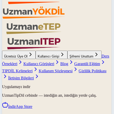
Ders
Ücretsiz Üye Ol
Kullanıcı Girişi
Şifremi Unuttum
Örnekleri
Kullanıcı Görüşleri
Blog
Garantili Eğitim
TIPDİL Kelimeleri
Kullanım Sözleşmesi
Gizlilik Politikası
İletişim Bilgileri
Uygulamayı indir
UzmanTipDil
cebinde — istediğin an, istediğin yerde çalış.
İndir
App Store