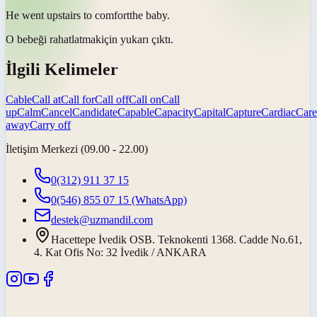
He went upstairs to
comfort
the baby.
O bebeği
rahatlatmak
için yukarı çıktı.
İlgili Kelimeler
Cable
Call at
Call for
Call off
Call on
Call
up
Calm
Cancel
Candidate
Capable
Capacity
Capital
Capture
Cardiac
Care
away
Carry off
İletişim Merkezi (09.00 - 22.00)
0(312) 911 37 15
0(546) 855 07 15
(WhatsApp)
destek@uzmandil.com
Hacettepe İvedik OSB. Teknokenti 1368. Cadde No.61,
4. Kat Ofis No: 32 İvedik / ANKARA