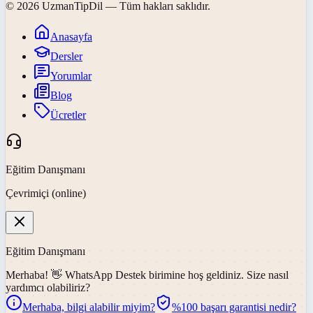
©
2026
UzmanTipDil
— Tüm hakları saklıdır.
Anasayfa
Dersler
Yorumlar
Blog
Ücretler
Eğitim Danışmanı
Çevrimiçi (online)
Eğitim Danışmanı
Merhaba! 👋
WhatsApp Destek
birimine hoş geldiniz. Size nasıl
yardımcı olabiliriz?
Merhaba, bilgi alabilir miyim?
%100 başarı garantisi nedir?