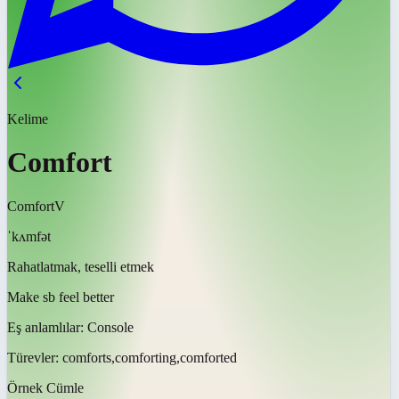
Kelime
Comfort
Comfort
V
ˈkʌmfət
Rahatlatmak, teselli etmek
Make sb feel better
Eş anlamlılar:
Console
Türevler:
comforts,comforting,comforted
Örnek Cümle