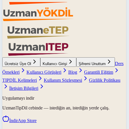
Ders
Ücretsiz Üye Ol
Kullanıcı Girişi
Şifremi Unuttum
Örnekleri
Kullanıcı Görüşleri
Blog
Garantili Eğitim
TIPDİL Kelimeleri
Kullanım Sözleşmesi
Gizlilik Politikası
İletişim Bilgileri
Uygulamayı indir
UzmanTipDil
cebinde — istediğin an, istediğin yerde çalış.
İndir
App Store