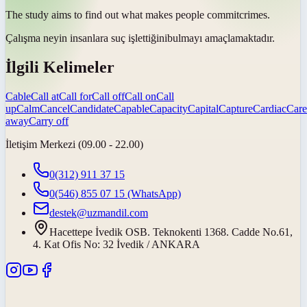
The study aims to find out what makes people
commit
crimes.
Çalışma neyin insanlara suç
işlettiğini
bulmayı amaçlamaktadır.
İlgili Kelimeler
Cable
Call at
Call for
Call off
Call on
Call
up
Calm
Cancel
Candidate
Capable
Capacity
Capital
Capture
Cardiac
Care
away
Carry off
İletişim Merkezi (09.00 - 22.00)
0(312) 911 37 15
0(546) 855 07 15
(WhatsApp)
destek@uzmandil.com
Hacettepe İvedik OSB. Teknokenti 1368. Cadde No.61,
4. Kat Ofis No: 32 İvedik / ANKARA