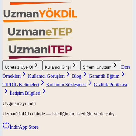
Ders
Ücretsiz Üye Ol
Kullanıcı Girişi
Şifremi Unuttum
Örnekleri
Kullanıcı Görüşleri
Blog
Garantili Eğitim
TIPDİL Kelimeleri
Kullanım Sözleşmesi
Gizlilik Politikası
İletişim Bilgileri
Uygulamayı indir
UzmanTipDil
cebinde — istediğin an, istediğin yerde çalış.
İndir
App Store