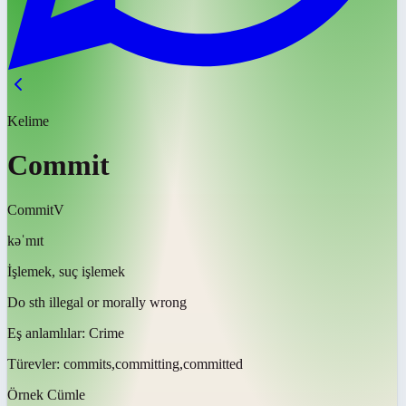
Kelime
Commit
Commit
V
kəˈmɪt
İşlemek, suç işlemek
Do sth illegal or morally wrong
Eş anlamlılar:
Crime
Türevler:
commits,committing,committed
Örnek Cümle