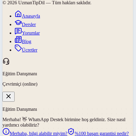
©
2026
UzmanTipDil
— Tüm hakları saklıdır.
Anasayfa
Dersler
Yorumlar
Blog
Ücretler
Eğitim Danışmanı
Çevrimiçi (online)
Eğitim Danışmanı
Merhaba! 👋
WhatsApp Destek
birimine hoş geldiniz. Size nasıl
yardımcı olabiliriz?
Merhaba, bilgi alabilir miyim?
%100 başarı garantisi nedir?