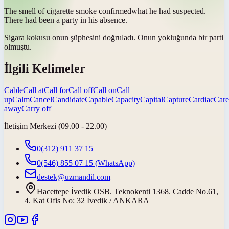
The smell of cigarette smoke
confirmed
what he had suspected.
There had been a party in his absence.
Sigara kokusu onun şüphesini
doğruladı
. Onun yokluğunda bir parti
olmuştu.
İlgili Kelimeler
Cable
Call at
Call for
Call off
Call on
Call
up
Calm
Cancel
Candidate
Capable
Capacity
Capital
Capture
Cardiac
Care
away
Carry off
İletişim Merkezi (09.00 - 22.00)
0(312) 911 37 15
0(546) 855 07 15
(WhatsApp)
destek@uzmandil.com
Hacettepe İvedik OSB. Teknokenti 1368. Cadde No.61,
4. Kat Ofis No: 32 İvedik / ANKARA