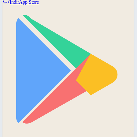
İndir
App Store