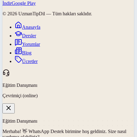
İndir
Google Play
©
2026
UzmanTipDil
— Tüm hakları saklıdır.
Anasayfa
Dersler
Yorumlar
Blog
Ücretler
Eğitim Danışmanı
Çevrimiçi (online)
Eğitim Danışmanı
Merhaba! 👋
WhatsApp Destek
birimine hoş geldiniz. Size nasıl
yardımcı olabiliriz?