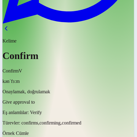
Kelime
Confirm
Confirm
V
kənˈfɜːm
Onaylamak, doğrulamak
Give approval to
Eş anlamlılar:
Verify
Türevler:
confirms,confirming,confirmed
Örnek Cümle