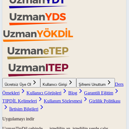
Ders
Ücretsiz Üye Ol
Kullanıcı Girişi
Şifremi Unuttum
Örnekleri
Kullanıcı Görüşleri
Blog
Garantili Eğitim
TIPDİL Kelimeleri
Kullanım Sözleşmesi
Gizlilik Politikası
İletişim Bilgileri
Uygulamayı indir
UzmanTipDil
cebinde — istediğin an, istediğin yerde çalış.