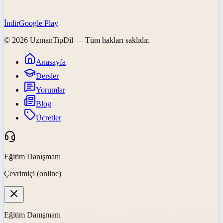
İndir
Google Play
©
2026
UzmanTipDil
— Tüm hakları saklıdır.
Anasayfa
Dersler
Yorumlar
Blog
Ücretler
Eğitim Danışmanı
Çevrimiçi (online)
Eğitim Danışmanı