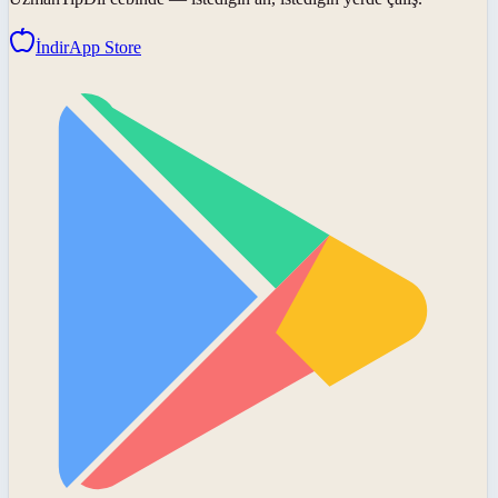
İndir
App Store