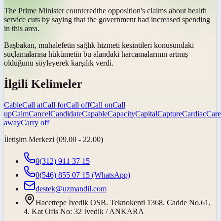
The Prime Minister
countered
the opposition's claims about health
service cuts by saying that the government had increased spending
in this area.
Başbakan, muhalefetin sağlık hizmeti kesintileri konusundaki
suçlamalarına hükümetin bu alandaki harcamalarının artmış
olduğunu söyleyerek
karşılık verdi
.
İlgili Kelimeler
Cable
Call at
Call for
Call off
Call on
Call
up
Calm
Cancel
Candidate
Capable
Capacity
Capital
Capture
Cardiac
Care
away
Carry off
İletişim Merkezi (09.00 - 22.00)
0(312) 911 37 15
0(546) 855 07 15
(WhatsApp)
destek@uzmandil.com
Hacettepe İvedik OSB. Teknokenti 1368. Cadde No.61,
4. Kat Ofis No: 32 İvedik / ANKARA