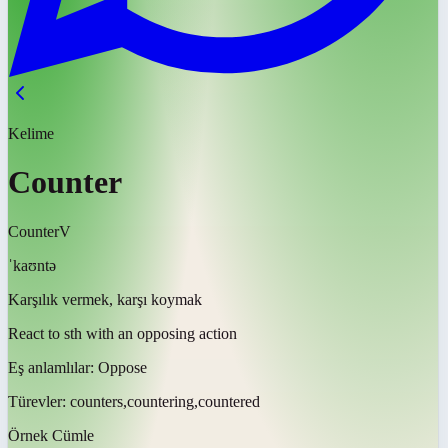
Kelime
Counter
Counter
V
ˈkaʊntə
Karşılık vermek, karşı koymak
React to sth with an opposing action
Eş anlamlılar:
Oppose
Türevler:
counters,countering,countered
Örnek Cümle