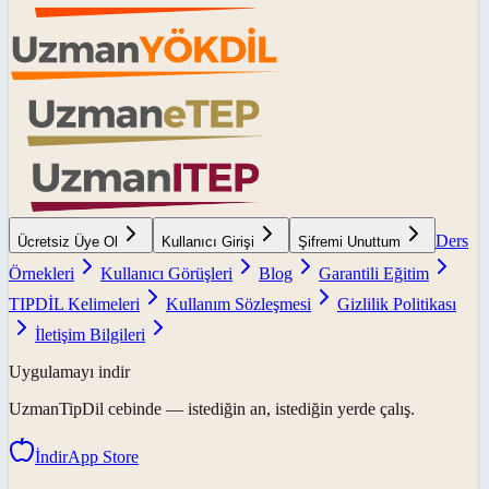
Ders
Ücretsiz Üye Ol
Kullanıcı Girişi
Şifremi Unuttum
Örnekleri
Kullanıcı Görüşleri
Blog
Garantili Eğitim
TIPDİL Kelimeleri
Kullanım Sözleşmesi
Gizlilik Politikası
İletişim Bilgileri
Uygulamayı indir
UzmanTipDil
cebinde — istediğin an, istediğin yerde çalış.
İndir
App Store