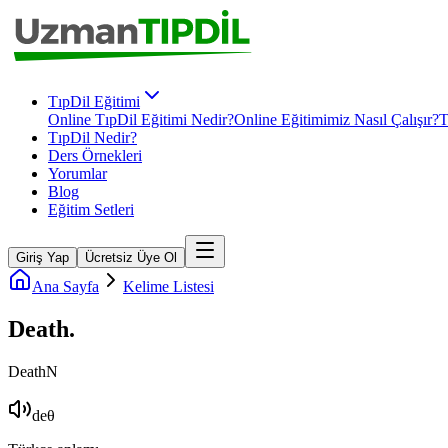
TıpDil Eğitimi
Online TıpDil Eğitimi Nedir?
Online Eğitimimiz Nasıl Çalışır?
T
TıpDil Nedir?
Ders Örnekleri
Yorumlar
Blog
Eğitim Setleri
Giriş Yap
Ücretsiz Üye Ol
Ana Sayfa
Kelime Listesi
Death
.
Death
N
deθ