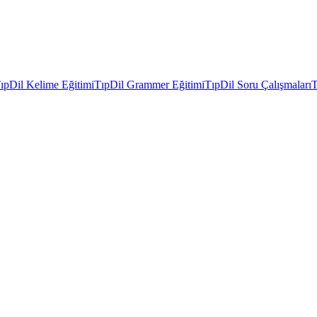
ıpDil Kelime Eğitimi
TıpDil Grammer Eğitimi
TıpDil Soru Çalışmaları
T