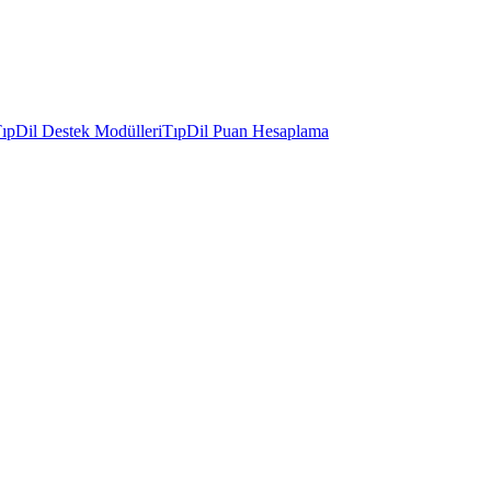
ıpDil Destek Modülleri
TıpDil Puan Hesaplama