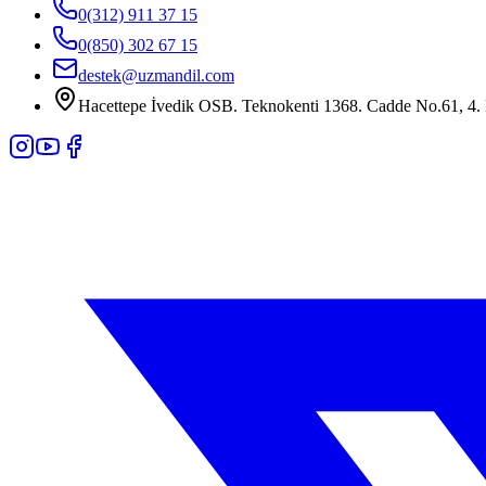
0(312) 911 37 15
0(850) 302 67 15
destek@uzmandil.com
Hacettepe İvedik OSB. Teknokenti 1368. Cadde No.61, 4