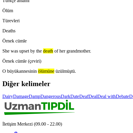
Türkçe anlamı
Ölüm
Türevleri
Deaths
Örnek cümle
She was upset by the
death
of her grandmother.
Örnek cümle (çeviri)
O büyükannesinin
ölümüne
üzülmüştü.
Diğer kelimeler
Dairy
Damage
Damp
Dangerous
Dark
Date
Deaf
Deal
Deal with
Debate
D
İletişim Merkezi (09.00 - 22.00)