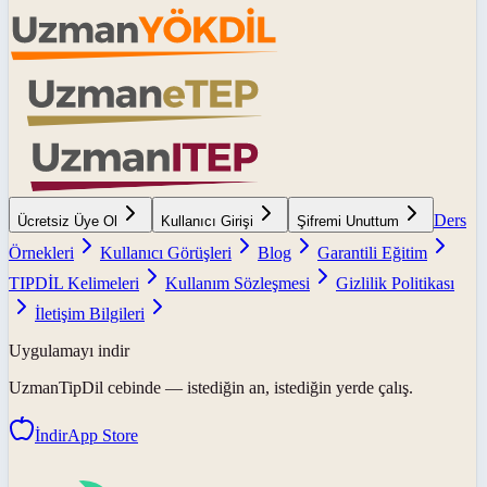
Ders
Ücretsiz Üye Ol
Kullanıcı Girişi
Şifremi Unuttum
Örnekleri
Kullanıcı Görüşleri
Blog
Garantili Eğitim
TIPDİL Kelimeleri
Kullanım Sözleşmesi
Gizlilik Politikası
İletişim Bilgileri
Uygulamayı indir
UzmanTipDil
cebinde — istediğin an, istediğin yerde çalış.
İndir
App Store