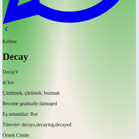
Kelime
Decay
Decay
V
dɪˈkeɪ
Çürütmek, çürümek, bozmak
Become gradually damaged
Eş anlamlılar:
Rot
Türevler:
decays,decaying,decayed
Örnek Cümle