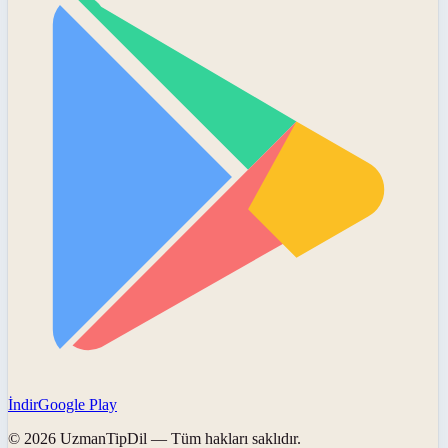
İndir
Google Play
©
2026
UzmanTipDil
— Tüm hakları saklıdır.