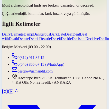
Most archaeological finds are broken, damaged, or
decayed
.
Çoğu arkeolojik buluntular, kırık bozuk veya
çürümüştür
.
İlgili Kelimeler
Dairy
Damage
Damp
Dangerous
Dark
Date
Deaf
Deal
Deal
with
Death
Debate
Debris
Decade
Deceit
Decide
Decision
Decisive
Declin
İletişim Merkezi (09.00 - 22.00)
0(312) 911 37 15
0(546) 855 07 15
(WhatsApp)
destek@uzmandil.com
Hacettepe İvedik OSB. Teknokenti 1368. Cadde No.61,
4. Kat Ofis No: 32 İvedik / ANKARA