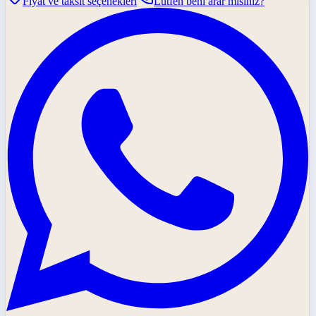
Fiyat ve taksit seçenekleri
Lütfen beni arar mısınız?