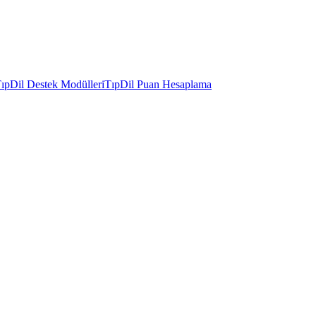
ıpDil Destek Modülleri
TıpDil Puan Hesaplama