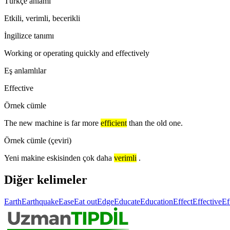
Türkçe anlamı
Etkili, verimli, becerikli
İngilizce tanımı
Working or operating quickly and effectively
Eş anlamlılar
Effective
Örnek cümle
The new machine is far more
efficient
than the old one.
Örnek cümle (çeviri)
Yeni makine eskisinden çok daha
verimli
.
Diğer kelimeler
Earth
Earthquake
Ease
Eat out
Edge
Educate
Education
Effect
Effective
Ef