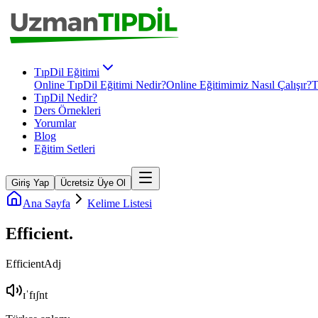
TıpDil Eğitimi
Online TıpDil Eğitimi Nedir?
Online Eğitimimiz Nasıl Çalışır?
T
TıpDil Nedir?
Ders Örnekleri
Yorumlar
Blog
Eğitim Setleri
Giriş Yap
Ücretsiz Üye Ol
Ana Sayfa
Kelime Listesi
Efficient
.
Efficient
Adj
ɪˈfɪʃnt