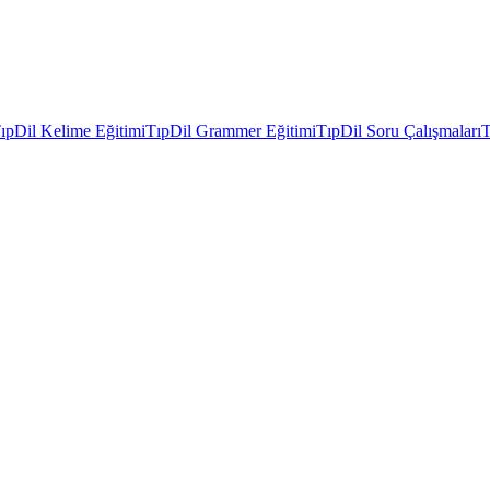
ıpDil Kelime Eğitimi
TıpDil Grammer Eğitimi
TıpDil Soru Çalışmaları
T