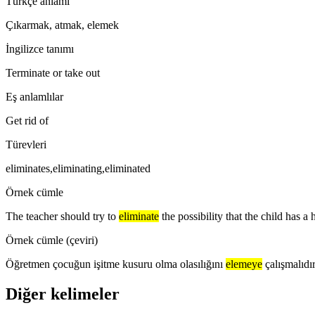
Türkçe anlamı
Çıkarmak, atmak, elemek
İngilizce tanımı
Terminate or take out
Eş anlamlılar
Get rid of
Türevleri
eliminates,eliminating,eliminated
Örnek cümle
The teacher should try to
eliminate
the possibility that the child has a 
Örnek cümle (çeviri)
Öğretmen çocuğun işitme kusuru olma olasılığını
elemeye
çalışmalıdır
Diğer kelimeler