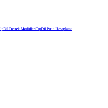
ıpDil Destek Modülleri
TıpDil Puan Hesaplama