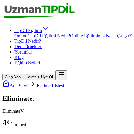
TıpDil Eğitimi
Online TıpDil Eğitimi Nedir?
Online Eğitimimiz Nasıl Çalışır?
T
TıpDil Nedir?
Ders Örnekleri
Yorumlar
Blog
Eğitim Setleri
Giriş Yap
Ücretsiz Üye Ol
Ana Sayfa
Kelime Listesi
Eliminate
.
Eliminate
V
ɪˈlɪmɪneɪt