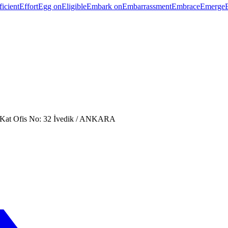
ficient
Effort
Egg on
Eligible
Embark on
Embarrassment
Embrace
Emerge
. Kat Ofis No: 32 İvedik / ANKARA