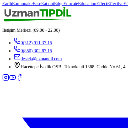
Earth
Earthquake
Ease
Eat out
Edge
Educate
Education
Effect
Effective
Ef
İletişim Merkezi (09.00 - 22.00)
0(312) 911 37 15
0(850) 302 67 15
destek@uzmandil.com
Hacettepe İvedik OSB. Teknokenti 1368. Cadde No.61, 4