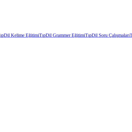
ıpDil Kelime Eğitimi
TıpDil Grammer Eğitimi
TıpDil Soru Çalışmaları
T