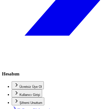
Hesabım
Ücretsiz Üye Ol
Kullanıcı Girişi
Şifremi Unuttum