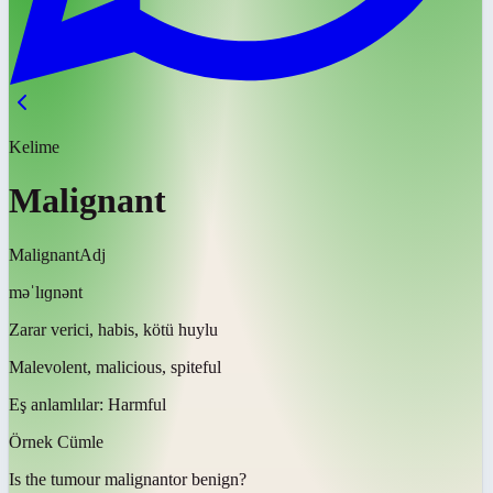
Kelime
Malignant
Malignant
Adj
məˈlɪɡnənt
Zarar verici, habis, kötü huylu
Malevolent, malicious, spiteful
Eş anlamlılar:
Harmful
Örnek Cümle
Is the tumour
malignant
or benign?