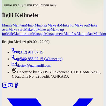
Tümör iyi huylu mu
kötü huylu mu
?
İlgili Kelimeler
Mainly
Maintain
Major
Majority
Make do
Make for
Make out
Make
over
Make sure
Make up
Make up
Make up
for
Male
Malnutrition
Manage
Management
Manifest
Manipulate
Mankin
İletişim Merkezi (09.00 - 22.00)
0(312) 911 37 15
0(546) 855 07 15
(WhatsApp)
destek@uzmandil.com
Hacettepe İvedik OSB. Teknokenti 1368. Cadde No.61,
4. Kat Ofis No: 32 İvedik / ANKARA