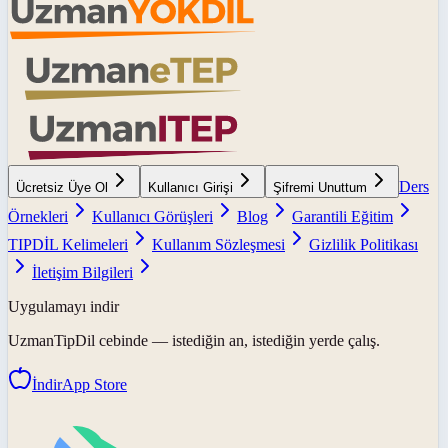
Ders
Ücretsiz Üye Ol
Kullanıcı Girişi
Şifremi Unuttum
Örnekleri
Kullanıcı Görüşleri
Blog
Garantili Eğitim
TIPDİL Kelimeleri
Kullanım Sözleşmesi
Gizlilik Politikası
İletişim Bilgileri
Uygulamayı indir
UzmanTipDil
cebinde — istediğin an, istediğin yerde çalış.
İndir
App Store