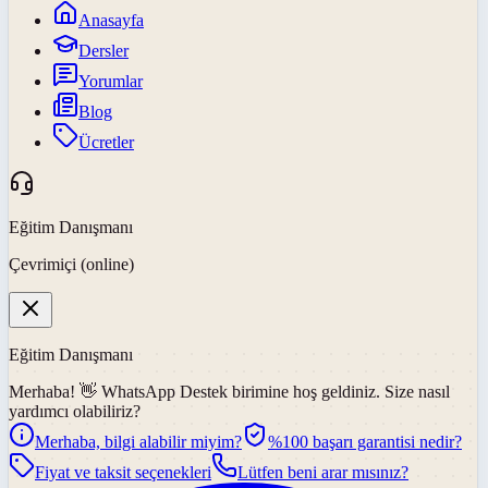
Anasayfa
Dersler
Yorumlar
Blog
Ücretler
Eğitim Danışmanı
Çevrimiçi (online)
Eğitim Danışmanı
Merhaba! 👋
WhatsApp Destek
birimine hoş geldiniz. Size nasıl
yardımcı olabiliriz?
Merhaba, bilgi alabilir miyim?
%100 başarı garantisi nedir?
Fiyat ve taksit seçenekleri
Lütfen beni arar mısınız?