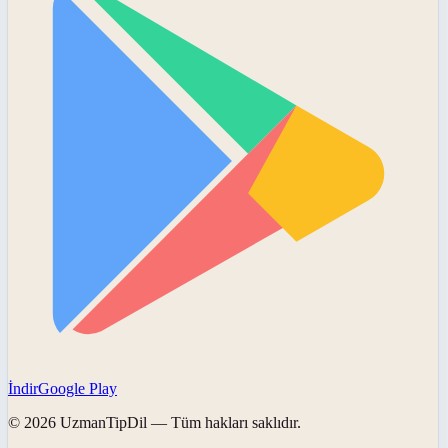
İndir
Google Play
©
2026
UzmanTipDil
— Tüm hakları saklıdır.