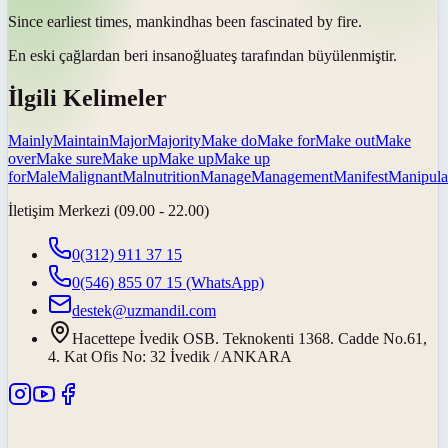
Since earliest times,
mankind
has been fascinated by fire.
En eski çağlardan beri
insanoğlu
ateş tarafından büyülenmiştir.
İlgili Kelimeler
Mainly
Maintain
Major
Majority
Make do
Make for
Make out
Make
over
Make sure
Make up
Make up
Make up
for
Male
Malignant
Malnutrition
Manage
Management
Manifest
Manipula
İletişim Merkezi (09.00 - 22.00)
0(312) 911 37 15
0(546) 855 07 15
(WhatsApp)
destek@uzmandil.com
Hacettepe İvedik OSB. Teknokenti 1368. Cadde No.61,
4. Kat Ofis No: 32 İvedik / ANKARA