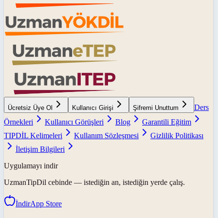
Ders
Ücretsiz Üye Ol
Kullanıcı Girişi
Şifremi Unuttum
Örnekleri
Kullanıcı Görüşleri
Blog
Garantili Eğitim
TIPDİL Kelimeleri
Kullanım Sözleşmesi
Gizlilik Politikası
İletişim Bilgileri
Uygulamayı indir
UzmanTipDil
cebinde — istediğin an, istediğin yerde çalış.
İndir
App Store