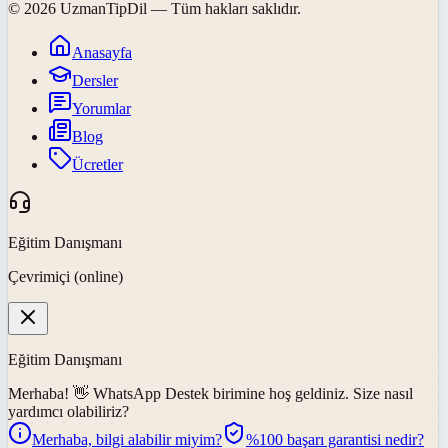
©
2026
UzmanTipDil
— Tüm hakları saklıdır.
Anasayfa
Dersler
Yorumlar
Blog
Ücretler
Eğitim Danışmanı
Çevrimiçi (online)
Eğitim Danışmanı
Merhaba! 👋
WhatsApp Destek
birimine hoş geldiniz. Size nasıl
yardımcı olabiliriz?
Merhaba, bilgi alabilir miyim?
%100 başarı garantisi nedir?