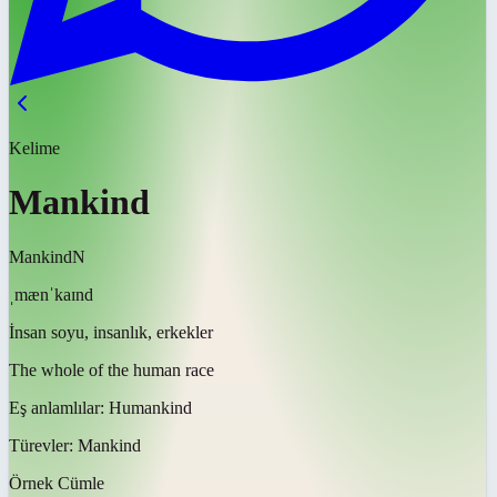
Kelime
Mankind
Mankind
N
ˌmænˈkaɪnd
İnsan soyu, insanlık, erkekler
The whole of the human race
Eş anlamlılar:
Humankind
Türevler:
Mankind
Örnek Cümle