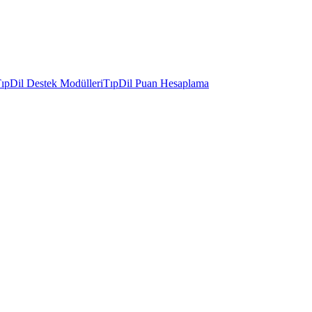
ıpDil Destek Modülleri
TıpDil Puan Hesaplama