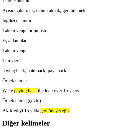
Türkçe anlamı
Acısını çıkarmak, öcünü almak, geri ödemek
İngilizce tanımı
Take revenge or punish
Eş anlamlılar
Take revenge
Türevleri
paying back, paid back, pays back
Örnek cümle
We're
paying back
the loan over 15 years.
Örnek cümle (çeviri)
Biz krediyi 15 yılda
geri ödeyeceğiz
.
Diğer kelimeler