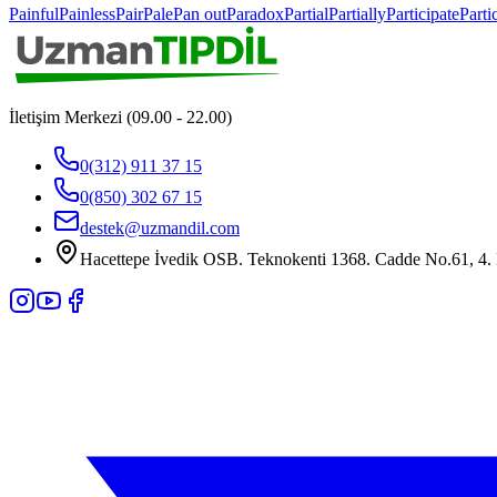
Painful
Painless
Pair
Pale
Pan out
Paradox
Partial
Partially
Participate
Parti
İletişim Merkezi (09.00 - 22.00)
0(312) 911 37 15
0(850) 302 67 15
destek@uzmandil.com
Hacettepe İvedik OSB. Teknokenti 1368. Cadde No.61, 4