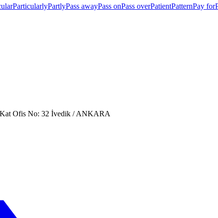
cular
Particularly
Partly
Pass away
Pass on
Pass over
Patient
Pattern
Pay for
. Kat Ofis No: 32 İvedik / ANKARA