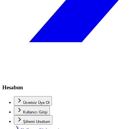
Hesabım
Ücretsiz Üye Ol
Kullanıcı Girişi
Şifremi Unuttum