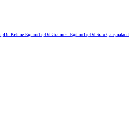
ıpDil Kelime Eğitimi
TıpDil Grammer Eğitimi
TıpDil Soru Çalışmaları
T