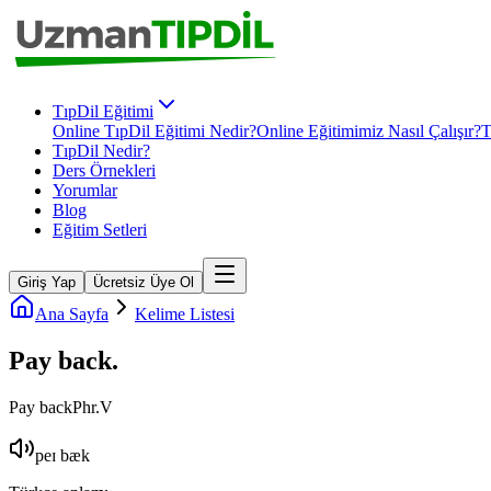
TıpDil Eğitimi
Online TıpDil Eğitimi Nedir?
Online Eğitimimiz Nasıl Çalışır?
T
TıpDil Nedir?
Ders Örnekleri
Yorumlar
Blog
Eğitim Setleri
Giriş Yap
Ücretsiz Üye Ol
Ana Sayfa
Kelime Listesi
Pay back
.
Pay back
Phr.V
peɪ bæk