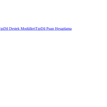
ıpDil Destek Modülleri
TıpDil Puan Hesaplama