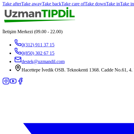
Take after
Take away
Take back
Take care of
Take down
Take in
Take in
İletişim Merkezi (09.00 - 22.00)
0(312) 911 37 15
0(850) 302 67 15
destek@uzmandil.com
Hacettepe İvedik OSB. Teknokenti 1368. Cadde No.61, 4