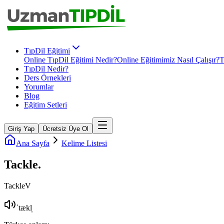
TıpDil Eğitimi
Online TıpDil Eğitimi Nedir?
Online Eğitimimiz Nasıl Çalışır?
T
TıpDil Nedir?
Ders Örnekleri
Yorumlar
Blog
Eğitim Setleri
Giriş Yap
Ücretsiz Üye Ol
Ana Sayfa
Kelime Listesi
Tackle
.
Tackle
V
ˈtækl̩