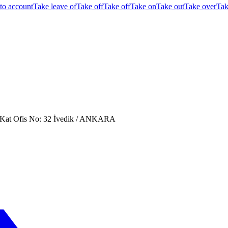
to account
Take leave of
Take off
Take off
Take on
Take out
Take over
Tak
. Kat Ofis No: 32 İvedik / ANKARA