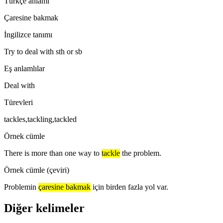
Türkçe anlamı
Çaresine bakmak
İngilizce tanımı
Try to deal with sth or sb
Eş anlamlılar
Deal with
Türevleri
tackles,tackling,tackled
Örnek cümle
There is more than one way to
tackle
the problem.
Örnek cümle (çeviri)
Problemin
çaresine bakmak
için birden fazla yol var.
Diğer kelimeler