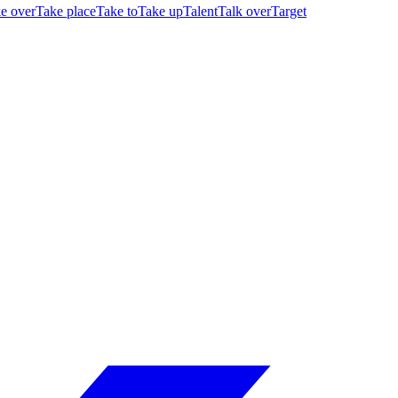
e over
Take place
Take to
Take up
Talent
Talk over
Target