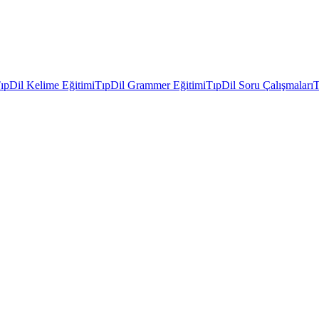
ıpDil Kelime Eğitimi
TıpDil Grammer Eğitimi
TıpDil Soru Çalışmaları
T