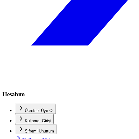
Hesabım
Ücretsiz Üye Ol
Kullanıcı Girişi
Şifremi Unuttum