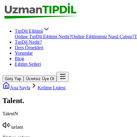
TıpDil Eğitimi
Online TıpDil Eğitimi Nedir?
Online Eğitimimiz Nasıl Çalışır?
T
TıpDil Nedir?
Ders Örnekleri
Yorumlar
Blog
Eğitim Setleri
Giriş Yap
Ücretsiz Üye Ol
Ana Sayfa
Kelime Listesi
Talent
.
Talent
N
ˈtælənt