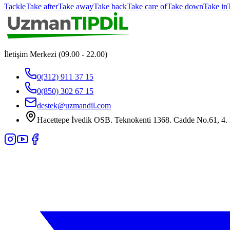
Tackle
Take after
Take away
Take back
Take care of
Take down
Take in
İletişim Merkezi (09.00 - 22.00)
0(312) 911 37 15
0(850) 302 67 15
destek@uzmandil.com
Hacettepe İvedik OSB. Teknokenti 1368. Cadde No.61, 4