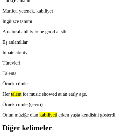
Türkçe anlamı
Marifet, yetenek, kabiliyet
İngilizce tanımı
A natural ability to be good at sth
Eş anlamlılar
Innate ability
Türevleri
Talents
Örnek cümle
Her
talent
for music showed at an early age.
Örnek cümle (çeviri)
Onun müziğe olan
kabiliyeti
erken yaşta kendisini gösterdi.
Diğer kelimeler