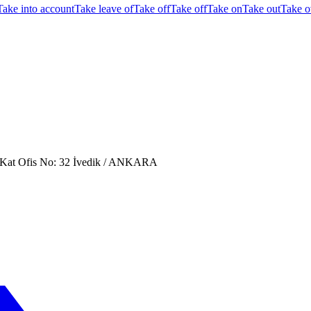
Take into account
Take leave of
Take off
Take off
Take on
Take out
Take o
. Kat Ofis No: 32 İvedik / ANKARA