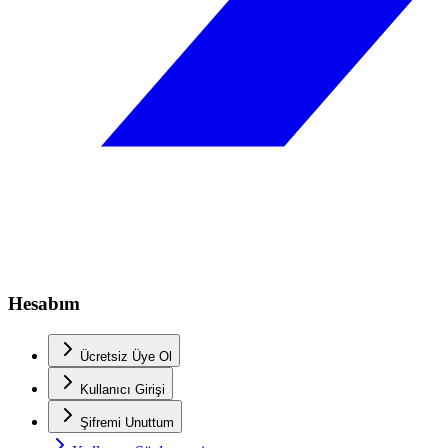
Hesabım
Ücretsiz Üye Ol
Kullanıcı Girişi
Şifremi Unuttum