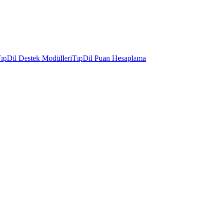
ıpDil Destek Modülleri
TıpDil Puan Hesaplama