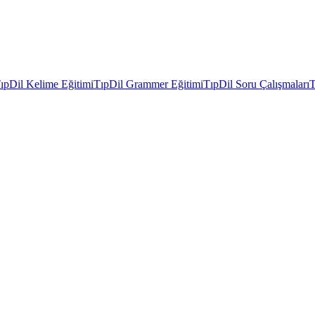
ıpDil Kelime Eğitimi
TıpDil Grammer Eğitimi
TıpDil Soru Çalışmaları
T