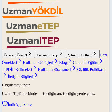
Ders
Ücretsiz Üye Ol
Kullanıcı Girişi
Şifremi Unuttum
Örnekleri
Kullanıcı Görüşleri
Blog
Garantili Eğitim
TIPDİL Kelimeleri
Kullanım Sözleşmesi
Gizlilik Politikası
İletişim Bilgileri
Uygulamayı indir
UzmanTipDil
cebinde — istediğin an, istediğin yerde çalış.
İndir
App Store