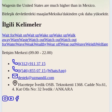
Wages
in the United States are much higher than in Mexico.
Birleşik devletlerdeki
maaşlar
Meksika'dakinden çok daha yüksektir.
İlgili Kelimeler
Wait for
Wait on
Wait up
Wake up
Wake up
Walk
away
Warn
Waste
Watch out
Watch out
Watch out
for
Water
Wave
Weak
Wealthy
Wear off
Wear out
Weave
Weigh
Welfare
İletişim Merkezi (09.00 - 22.00)
0(312) 911 37 15
0(546) 855 07 15
(WhatsApp)
destek@uzmandil.com
Hacettepe İvedik OSB. Teknokenti 1368. Cadde No.61,
4. Kat Ofis No: 32 İvedik / ANKARA