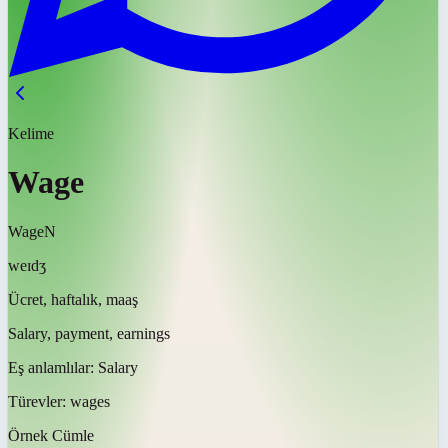
Kelime
Wage
Wage
N
weɪdʒ
Ücret, haftalık, maaş
Salary, payment, earnings
Eş anlamlılar:
Salary
Türevler:
wages
Örnek Cümle