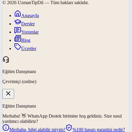
©
2026
UzmanTipDil
— Tüm hakları saklıdır.
Anasayfa
Dersler
Yorumlar
Blog
Ücretler
Eğitim Danışmanı
Çevrimiçi (online)
Eğitim Danışmanı
Merhaba! 👋
WhatsApp Destek
birimine hoş geldiniz. Size nasıl
yardımcı olabiliriz?
Merhaba, bilgi alabilir miyim?
%100 başarı garantisi nedir?