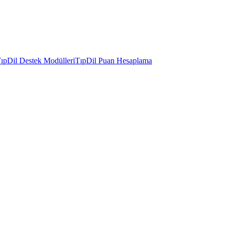
ıpDil Destek Modülleri
TıpDil Puan Hesaplama