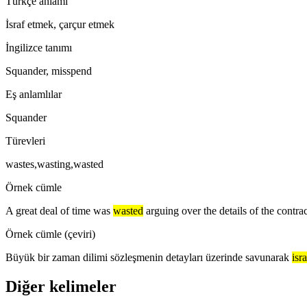
Türkçe anlamı
İsraf etmek, çarçur etmek
İngilizce tanımı
Squander, misspend
Eş anlamlılar
Squander
Türevleri
wastes,wasting,wasted
Örnek cümle
A great deal of time was
wasted
arguing over the details of the contrac
Örnek cümle (çeviri)
Büyük bir zaman dilimi sözleşmenin detayları üzerinde savunarak
isra
Diğer kelimeler