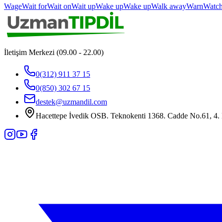
Wage
Wait for
Wait on
Wait up
Wake up
Wake up
Walk away
Warn
Watch
İletişim Merkezi (09.00 - 22.00)
0(312) 911 37 15
0(850) 302 67 15
destek@uzmandil.com
Hacettepe İvedik OSB. Teknokenti 1368. Cadde No.61, 4