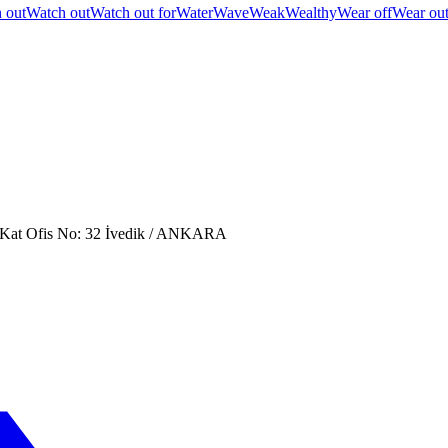
 out
Watch out
Watch out for
Water
Wave
Weak
Wealthy
Wear off
Wear ou
. Kat Ofis No: 32 İvedik / ANKARA