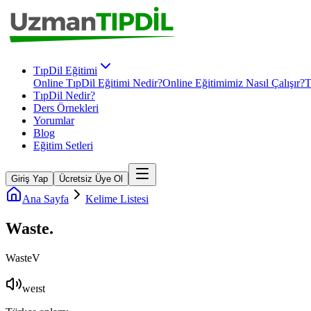
TıpDil Eğitimi
Online TıpDil Eğitimi Nedir?
Online Eğitimimiz Nasıl Çalışır?
T
TıpDil Nedir?
Ders Örnekleri
Yorumlar
Blog
Eğitim Setleri
Giriş Yap
Ücretsiz Üye Ol
Ana Sayfa
Kelime Listesi
Waste
.
Waste
V
weɪst