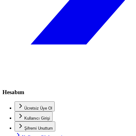
Hesabım
Ücretsiz Üye Ol
Kullanıcı Girişi
Şifremi Unuttum