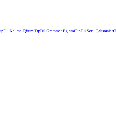
ıpDil Kelime Eğitimi
TıpDil Grammer Eğitimi
TıpDil Soru Çalışmaları
T